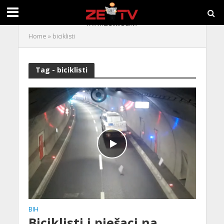
Home
»
biciklisti
Tag - biciklisti
BIH
Biciklisti i pješaci na