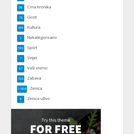
Crna hronika
98
Gosti
76
Kultura
189
Nekategorisano
3
Sport
596
Svijet
7
Vaši snimci
67
Zabava
104
Zenica
1.904
Zenica uživo
9