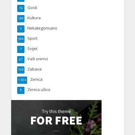
Gosti
76
Kultura
189
Nekategorisano
3
Sport
596
Svijet
7
Vaši snimci
67
Zabava
104
Zenica
1.904
Zenica uživo
9