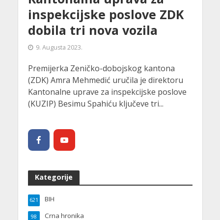
inspekcijske poslove ZDK
dobila tri nova vozila
9. Augusta 2023.
Premijerka Zeničko-dobojskog kantona
(ZDK) Amra Mehmedić uručila je direktoru
Kantonalne uprave za inspekcijske poslove
(KUZIP) Besimu Spahiću ključeve tri...
Kategorije
BIH
621
Crna hronika
98