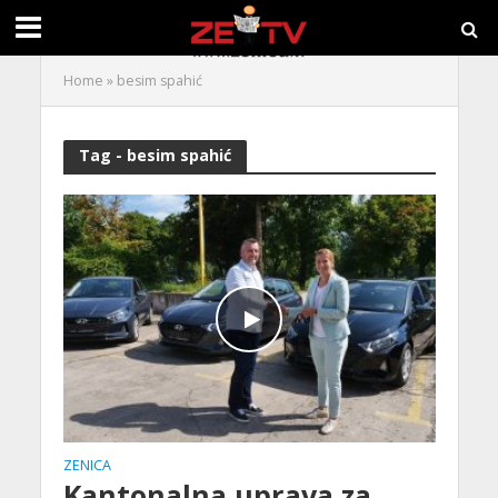
Home
»
besim spahić
Tag - besim spahić
ZENICA
Kantonalna uprava za