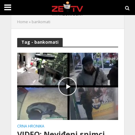
Home
»
bankomati
Tag - bankomati
CRNA HRONIKA
VIDEO: Neviđeni snimci