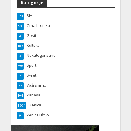
Kategorije
BIH
620
Crna hronika
98
Gosti
76
Kultura
189
Nekategorisano
3
Sport
596
Svijet
7
Vaši snimci
67
Zabava
104
Zenica
1.901
Zenica uživo
9