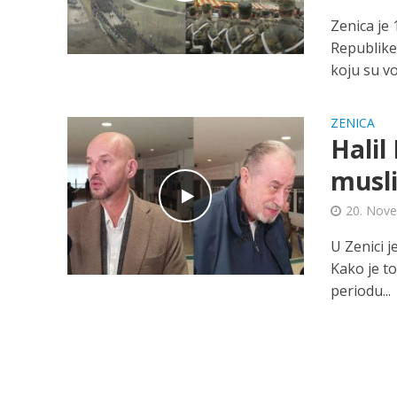
Zenica je
Republike 
koju su voj
ZENICA
Halil
musl
20. Nov
U Zenici 
Kako je t
periodu...