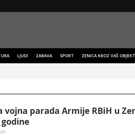
TURA
LJUDI
ZABAVA
SPORT
ZENICA KROZ VAŠ OBJEKT
a vojna parada Armije RBiH u Zen
 godine
024.