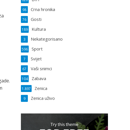
e
Crna hronika
98
za
Gosti
76
Kultura
189
Nekategorisano
3
Sport
596
Svijet
7
Vaši snimci
67
Zabava
104
gade.
om
Zenica
1.897
Zenica uživo
9