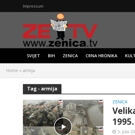
Impressum
SVIJET
BIH
ZENICA
CRNA HRONIKA
KUL
Home
»
armija
Tag - armija
ZENICA
Velik
1995.
5. Jula 2