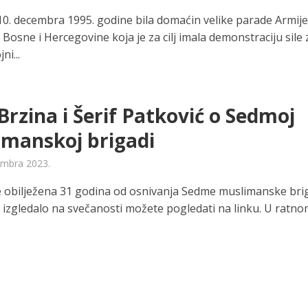
 10. decembra 1995. godine bila domaćin velike parade Armij
Bosne i Hercegovine koja je za cilj imala demonstraciju sile 
ni...
 Brzina i Šerif Patković o Sedmoj
imanskoj brigadi
embra 2023.
je obilježena 31 godina od osnivanja Sedme muslimanske bri
o izgledalo na svečanosti možete pogledati na linku. U ratn