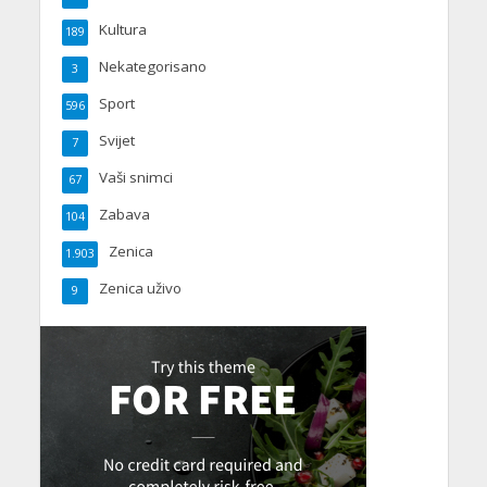
Kultura
189
Nekategorisano
3
Sport
596
Svijet
7
Vaši snimci
67
Zabava
104
Zenica
1.903
Zenica uživo
9