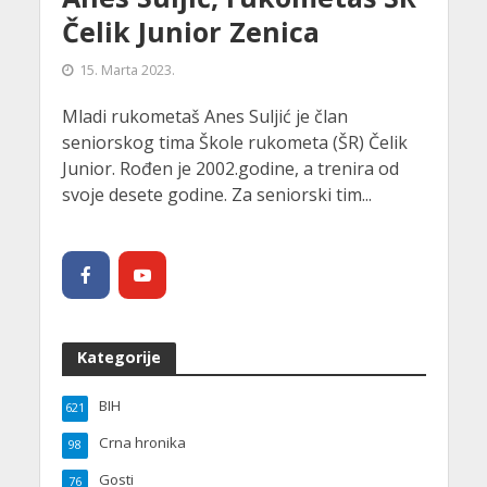
Čelik Junior Zenica
15. Marta 2023.
Mladi rukometaš Anes Suljić je član
seniorskog tima Škole rukometa (ŠR) Čelik
Junior. Rođen je 2002.godine, a trenira od
svoje desete godine. Za seniorski tim...
Kategorije
BIH
621
Crna hronika
98
Gosti
76