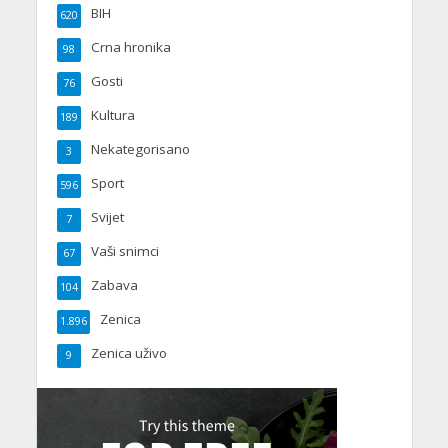
BIH
620
Crna hronika
98
Gosti
76
Kultura
189
Nekategorisano
3
Sport
596
Svijet
7
Vaši snimci
67
Zabava
104
Zenica
1.896
Zenica uživo
9