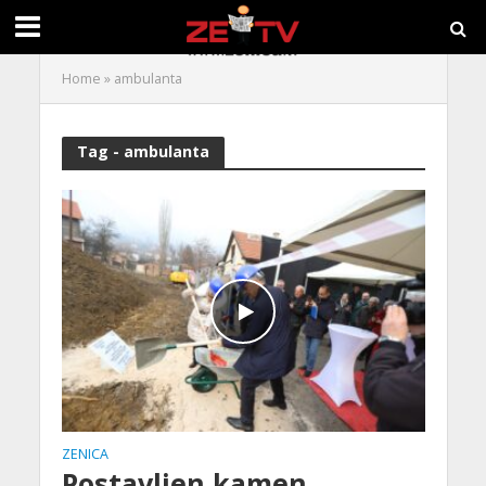
Home
»
ambulanta
Tag - ambulanta
ZENICA
Postavljen kamen