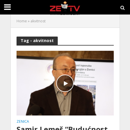
Home
»
akvitnost
Tag - akvitnost
ZENICA
Samir Lemeš “Budućnost