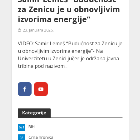
za Zenicu je u obnovljivim
izvorima energije”
23. Januara 2026.
VIDEO: Samir Lemeš “Budućnost za Zenicu je
u obnovljivim izvorima energije”- Na
Univerzitetu u Zenici jučer je održana javna
tribina pod nazivom...
Kategorije
BIH
621
Crna hronika
98