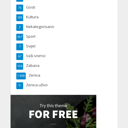
Gosti
76
Kultura
189
Nekategorisano
3
Sport
597
Svijet
7
Vaši snimci
67
Zabava
104
Zenica
1.908
Zenica uživo
9