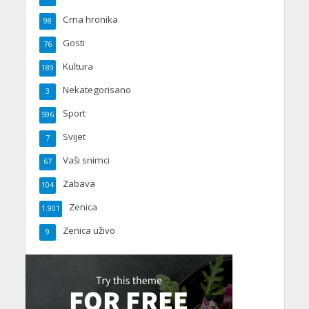
Crna hronika
98
Gosti
76
Kultura
189
Nekategorisano
3
Sport
596
Svijet
7
Vaši snimci
67
Zabava
104
Zenica
1.901
Zenica uživo
9