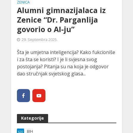
ZENICA
Alumni gimnazijalaca iz
Zenice “Dr. Parganlija
govorio o AI-ju”
29. Septembra 2025.
Šta je umjetna inteligencija? Kako fukcioniše
i za šta se koristi? I je li svjesna svog
postojanja? Pitanja su na koja je odgovor
dao stručnjak svjetskog glasa...
Kategorije
BIH
620