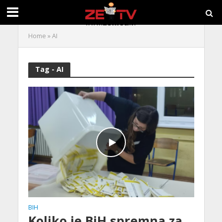
Home
»
AI
Tag - AI
BIH
Koliko je BiH spremna za