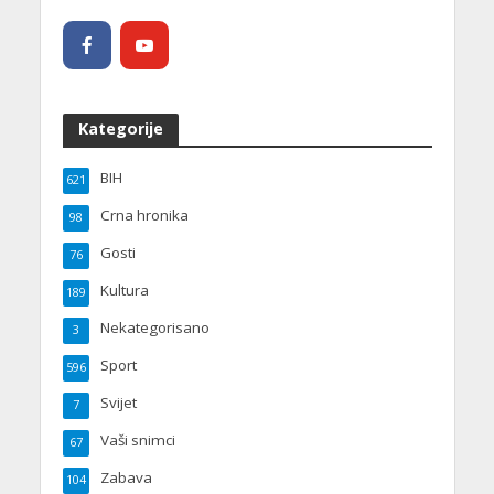
Kategorije
BIH
621
Crna hronika
98
Gosti
76
Kultura
189
Nekategorisano
3
Sport
596
Svijet
7
Vaši snimci
67
Zabava
104