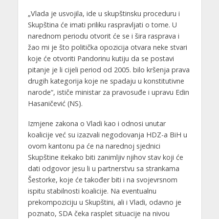
„Vlada je usvojila, ide u skupštinsku proceduru i
Skupština će imati priliku raspravljati o tome. U
narednom periodu otvorit će se i šira rasprava i
žao mi je što politička opozicija otvara neke stvari
koje će otvoriti Pandorinu kutiju da se postavi
pitanje je li cijeli period od 2005. bilo kršenja prava
drugih kategorija koje ne spadaju u konstitutivne
narode“, ističe ministar za pravosuđe i upravu Edin
Hasaničević (NS).
Izmjene zakona o Vladi kao i odnosi unutar
koalicije već su izazvali negodovanja HDZ-a BiH u
ovom kantonu pa će na narednoj sjednici
Skupštine itekako biti zanimljiv njihov stav koji će
dati odgovor jesu li u partnerstvu sa strankama
Šestorke, koje će također biti i na svojevrsnom
ispitu stabilnosti koalicije. Na eventualnu
prekompoziciju u Skupštini, ali i Vladi, odavno je
poznato, SDA čeka rasplet situacije na nivou