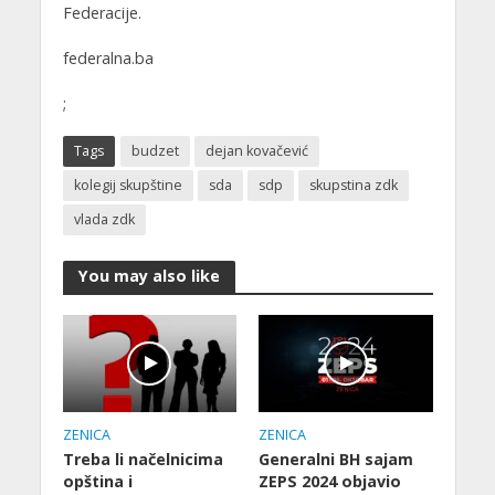
Federacije.
federalna.ba
;
Tags
budzet
dejan kovačević
kolegij skupštine
sda
sdp
skupstina zdk
vlada zdk
You may also like
ZENICA
ZENICA
Treba li načelnicima
Generalni BH sajam
opština i
ZEPS 2024 objavio