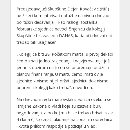
Predsjedavajući Skupštine Dejan Kovačević (NiP)
ne želeći komentarisati optužbe na nivou dnevno
političkih dešavanja – kao razlog izostanka
februarske sjednice navodi činjenicu da kolegij
Skupštine tek zasjeda DANAS, kada bi i dnevni red
trebao biti usaglašen.
„Kolegij će biti 28. Početkom marta, u prvoj dekadi
ćemo imati jedno zasjedanje i najvjerovatnije još
jedno s obzirom na to da se pripremaju budžet i
planovi finansiranja. U martu ćemo imati dvije
sjednice – nismo htjeli držati sjednicu dok nismo
pripremili kolegij kako treba“, navodi on.
Na dnevnom redu martovskih sjednica očekuju se i
izmjene Zakona o Vladi koje su izazvale buru
negodovanja, a po kojima bi se trebao brisati stav
4 člana 6, što znači ukidanje nacionalnih odrednica
i kvota prilikom raspodjela pozicija u Vladi.