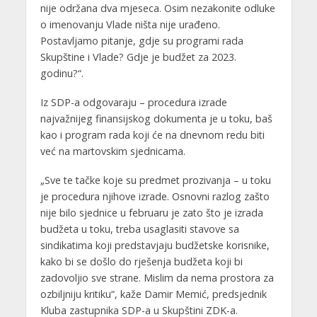
nije održana dva mjeseca. Osim nezakonite odluke
o imenovanju Vlade ništa nije urađeno.
Postavljamo pitanje, gdje su programi rada
Skupštine i Vlade? Gdje je budžet za 2023.
godinu?“.
Iz SDP-a odgovaraju – procedura izrade
najvažnijeg finansijskog dokumenta je u toku, baš
kao i program rada koji će na dnevnom redu biti
već na martovskim sjednicama.
„Sve te tačke koje su predmet prozivanja – u toku
je procedura njihove izrade. Osnovni razlog zašto
nije bilo sjednice u februaru je zato što je izrada
budžeta u toku, treba usaglasiti stavove sa
sindikatima koji predstavjaju budžetske korisnike,
kako bi se došlo do rješenja budžeta koji bi
zadovoljio sve strane. Mislim da nema prostora za
ozbiljniju kritiku“, kaže Damir Memić, predsjednik
Kluba zastupnika SDP-a u Skupštini ZDK-a.