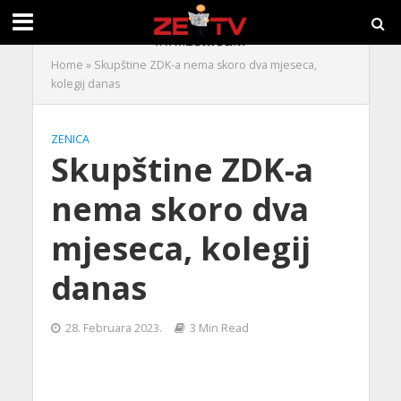
Home
»
Skupštine ZDK-a nema skoro dva mjeseca,
kolegij danas
ZENICA
Skupštine ZDK-a
nema skoro dva
mjeseca, kolegij
danas
28. Februara 2023.
3 Min Read