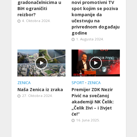
gradonačelnicima u
novi promotivni TV
BiH ograničiti
spot kojim se poziva
reizbor?
kompanije da
učestvuju na
4. Oktobra 2024.
privrednom događaju
godine
1. Augusta 2024.
ZENICA
SPORT
•
ZENICA
Naša Zenica iz zraka
Premijer ZDK Nezir
Pivić na svečanoj
27. Oktobra 2024.
akademiji NK Čelik:
„Čelik živi – i živjet
će!“
16. Juna 2025.