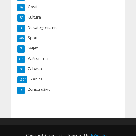
Gosti
76
Kultura
189
Nekategorisano
3
Sport
596
Svijet
7
Vaši snimci
67
Zabava
104
Zenica
1.901
Zenica uživo
9
Copyright © zenica.tv | Powered by
PRmedia