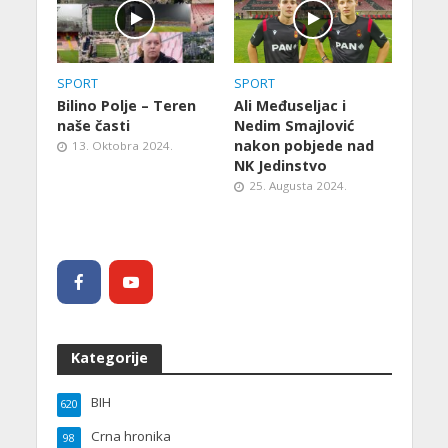
SPORT
SPORT
Bilino Polje – Teren
Ali Međuseljac i
naše časti
Nedim Smajlović
nakon pobjede nad
13. Oktobra 2024.
NK Jedinstvo
25. Augusta 2024.
Kategorije
BIH
620
Crna hronika
98