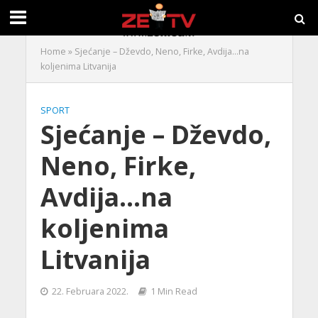
Home
»
Sjećanje – Dževdo, Neno, Firke, Avdija…na
koljenima Litvanija
SPORT
Sjećanje – Dževdo,
Neno, Firke,
Avdija…na
koljenima
Litvanija
22. Februara 2022.
1 Min Read