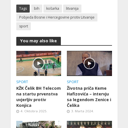
Tags
bih
košarka
litvanija
Pobjeda Bosne i Hercegovine protiv Litvanije
sport
You may also like
SPORT
SPORT
KŽK Čelik BH Telecom
Životna priča Keme
na startu prvenstva
Hafizovića – intervju
uvjerljiv protiv
sa legendom Zenice i
Konjica
Čelika
4. Oktobra 2025.
3. Marta 2024.