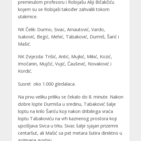
preminulom profesoru i Robijašu Aliji Bičakčiću
kojem su se Robijaši također zahvalili tokom
utakmice.
NK Čelik: Durmo, Sivac, Arnautović, Vardo,
Isaković, Begić, Mehić, Tabaković, Durmiš, Šarić i
Mašić.
NK Zvijezda: Trišić, Antić, Mujkić, Mikić, Kozić,
Imočanin, Mujčić, Vujić, Čaušević, Novaković i
Kordić.
Susret oko 1.000 gledalaca.
Na prvu veliku priliku se čekalo do 8. minute. Nakon
dobre lopte Durmiša u sredinu, Tabaković šalje
loptu na krilo Šariću koji nakon dribilinga vraća
loptu Tabakoviću na vrh kaznenog prostora koji
upošljava Sivca u trku. Sivac šalje sjajan prizemni
centaršut, ali Mašić sa pet metara šutira direktno u
golmana gostiju.