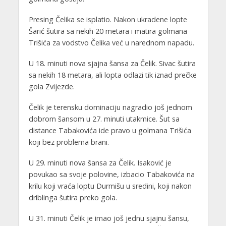
Presing Čelika se isplatio. Nakon ukradene lopte
Šarić šutira sa nekih 20 metara i matira golmana
Trišića za vodstvo Čelika već u narednom napadu.
U 18. minuti nova sjajna šansa za Čelik. Sivac šutira
sa nekih 18 metara, ali lopta odlazi tik iznad prečke
gola Zvijezde.
Čelik je terensku dominaciju nagradio još jednom
dobrom šansom u 27. minuti utakmice. Šut sa
distance Tabakovića ide pravo u golmana Trišića
koji bez problema brani.
U 29. minuti nova šansa za Čelik. Isaković je
povukao sa svoje polovine, izbacio Tabakovića na
krilu koji vraća loptu Durmišu u sredini, koji nakon
driblinga šutira preko gola.
U 31. minuti Čelik je imao još jednu sjajnu šansu,