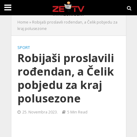
Home
»
Robijaši proslavili rođendan, a Čelik pobjedu za
kraj polusezone
SPORT
Robijaši proslavili
rođendan, a Čelik
pobjedu za kraj
polusezone
25. Novembra 2023.
5 Min Read