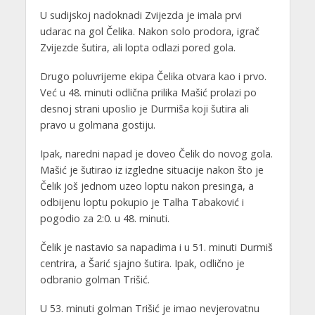
U sudijskoj nadoknadi Zvijezda je imala prvi
udarac na gol Čelika. Nakon solo prodora, igrač
Zvijezde šutira, ali lopta odlazi pored gola.
Drugo poluvrijeme ekipa Čelika otvara kao i prvo.
Već u 48. minuti odlična prilika Mašić prolazi po
desnoj strani uposlio je Durmiša koji šutira ali
pravo u golmana gostiju.
Ipak, naredni napad je doveo Čelik do novog gola.
Mašić je šutirao iz izgledne situacije nakon što je
Čelik još jednom uzeo loptu nakon presinga, a
odbijenu loptu pokupio je Talha Tabaković i
pogodio za 2:0. u 48. minuti.
Čelik je nastavio sa napadima i u 51. minuti Durmiš
centrira, a Šarić sjajno šutira. Ipak, odlično je
odbranio golman Trišić.
U 53. minuti golman Trišić je imao nevjerovatnu