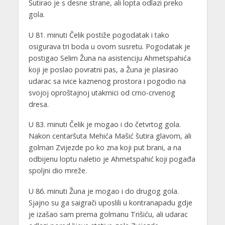
Šutirao je s desne strane, ali lopta odlazi preko
gola.
U 81. minuti Čelik postiže pogodatak i tako
osigurava tri boda u ovom susretu. Pogodatak je
postigao Selim Žuna na asistenciju Ahmetspahića
koji je poslao povratni pas, a Žuna je plasirao
udarac sa ivice kaznenog prostora i pogodio na
svojoj oproštajnoj utakmici od crno-crvenog
dresa.
U 83. minuti Čelik je mogao i do četvrtog gola.
Nakon centaršuta Mehića Mašić šutira glavom, ali
golman Zvijezde po ko zna koji put brani, a na
odbijenu loptu naletio je Ahmetspahić koji pogađa
spoljni dio mreže.
U 86. minuti Žuna je mogao i do drugog gola.
Sjajno su ga saigrači uposlili u kontranapadu gdje
je izašao sam prema golmanu Trišiću, ali udarac