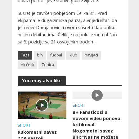
odlazi pored lijeve stative gola Zvijezde.
Susret je završen pobjedom Čelika 3:1. Pred
ekipama je duga zimska pauza, a vrijedi istači da
je trener Damjanović u ovom susretu dao priliku
nekim debitantima. Čelik je na polusezonu otišao
sa 8. pozicije sa 21 osvojenim bodom.
Tags
bih
fudbal
klub
navijaci
nk čelik
Zenica
You may also like
SPORT
BH Fanaticosi u
novom videu ponovo
kritikovali
SPORT
Nogometni savez
Rukometni savez
BiH: “Nas ne možete
ZDK nastoji