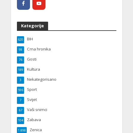
Kategorije
BIH
620
Crna hronika
98
Gosti
76
Kultura
189
Nekategorisano
3
Sport
596
Svijet
7
Vaši snimci
67
Zabava
104
Zenica
1.898