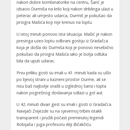
nakon dobre kombinatorike na centru, Šarić je
izbacio Durmiša na krilo koji nakon driblinga ulazi u
peterac ali umjesto udarca, Durmiš je pokušao da
proigra Mašića koji nije krenuo na loptu.
U istoj minuti ponovo ista situacija. Mašić je nakon
presinga uzeo loptu odbrani gostiju iz Gradačca
koja je došla do Durmiša koji je ponovo nesebično
pokušao da proigra Mašića iako je bolja odluka
bila da uputi udarac.
Prvu priliku gosti su imali u 41. minuti kada su ušlo
po lijevoj strani u kazneni prostor Durme, ali se
nisu baš najbolje snašli u izglednoj šansi i lopta
nakon pogrešnog dodavanja odlazi u gol aut.
U 42. minuti divan gest su imali i gosti iz Gradačca.
Navijači Zvijezde su na sjevernoj tribini istakli
transparent i pružili počast preminuloj legendi
Robijaša i juga profesoru Aliji Bičakčiću.