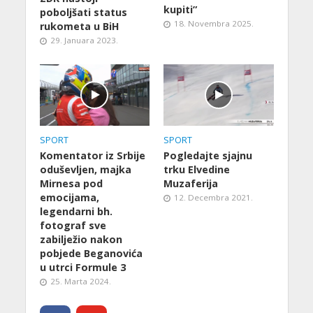
kupiti”
poboljšati status
18. Novembra 2025.
rukometa u BiH
29. Januara 2023.
SPORT
SPORT
Komentator iz Srbije
Pogledajte sjajnu
oduševljen, majka
trku Elvedine
Mirnesa pod
Muzaferija
emocijama,
12. Decembra 2021.
legendarni bh.
fotograf sve
zabilježio nakon
pobjede Beganovića
u utrci Formule 3
25. Marta 2024.