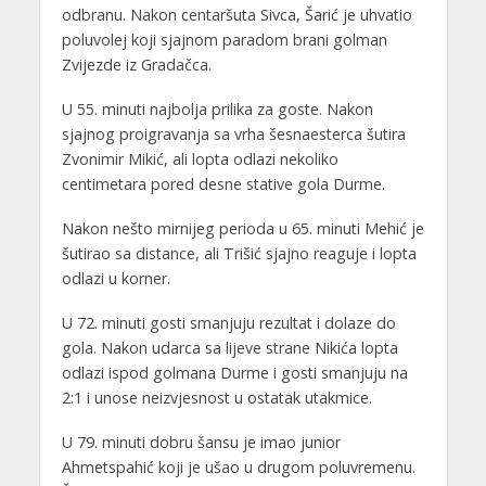
odbranu. Nakon centaršuta Sivca, Šarić je uhvatio
poluvolej koji sjajnom paradom brani golman
Zvijezde iz Gradačca.
U 55. minuti najbolja prilika za goste. Nakon
sjajnog proigravanja sa vrha šesnaesterca šutira
Zvonimir Mikić, ali lopta odlazi nekoliko
centimetara pored desne stative gola Durme.
Nakon nešto mirnijeg perioda u 65. minuti Mehić je
šutirao sa distance, ali Trišić sjajno reaguje i lopta
odlazi u korner.
U 72. minuti gosti smanjuju rezultat i dolaze do
gola. Nakon udarca sa lijeve strane Nikića lopta
odlazi ispod golmana Durme i gosti smanjuju na
2:1 i unose neizvjesnost u ostatak utakmice.
U 79. minuti dobru šansu je imao junior
Ahmetspahić koji je ušao u drugom poluvremenu.