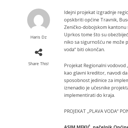
Idejni projekat izgradnje reg
opskbriti općine Travnik, Bu
Zeničko-dobojskom kantonu sta
Uprkos tome što su obezbijeđe
Haris Dz
niko sa sigurnošću ne može po
voda“ biti okončan.
Share This!
Projekat Regionalni vodovod „
kao glavni kreditor, navodi da
sposobnost jedinice za imple
iznenadio je učesnike projekta
implementirati do kraja.
PROJEKAT „PLAVA VODA“ PON
ASIM MEKIĆ, načelnik Općin