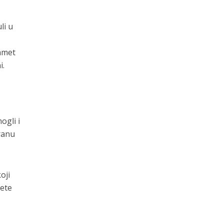
li u
pamet
i.
ogli i
tranu
oji
zete