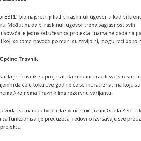
a bi EBRD bio najsretniji kad bi raskinuli ugovor u kad bi krenu
u. Međutim, da bi raskinuli ugovor treba saglasnost svih
Busovača je jedna od učesnica projekta i nama ne pada na 
 koji se tamo navode po meni su trivijalni, mogu reci banaln
Općine Travnik
a da je Travnik za projekat, da smo mi uradili sve što smo m
cijenim da će u toku ove godine će se morati znati na koju s
ili nema.Ako nema Travnik ima rezervnu varijantu .
 voda“ su nam potvrdili da svi učesnici, osim Grada Zenica k
a za funkcionisanje preduzeća, redovno izvršavaju sve preu
projektu.