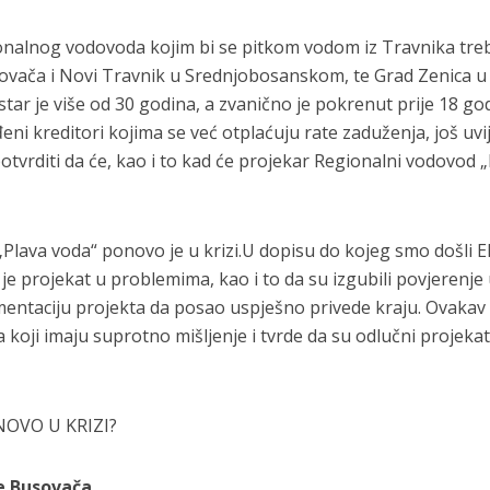
ionalnog vodovoda kojim bi se pitkom vodom iz Travnika tre
sovača i Novi Travnik u Srednjobosanskom, te Grad Zenica u
r je više od 30 godina, a zvanično je pokrenut prije 18 god
ni kreditori kojima se već otplaćuju rate zaduženja, još uvi
tvrditi da će, kao i to kad će projekar Regionalni vodovod 
Plava voda“ ponovo je u krizi.U dopisu do kojeg smo došli 
 je projekat u problemima, kao i to da su izgubili povjerenje
mentaciju projekta da posao uspješno privede kraju. Ovakav
 koji imaju suprotno mišljenje i tvrde da su odlučni projeka
OVO U KRIZI?
e Busovača