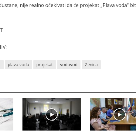
stane, nije realno očekivati da će projekat „Plava voda“ bit
UT
IV;
a
plava voda
projekat
vodovod
Zenica