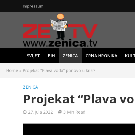
Impressum
SVIJET
BIH
ZENICA
CRNA HRONIKA
KUL
Home
»
Projekat “Plava voda” ponovo u krizi?
ZENICA
Projekat “Plava vo
27. Jula 2022.
3 Min Read