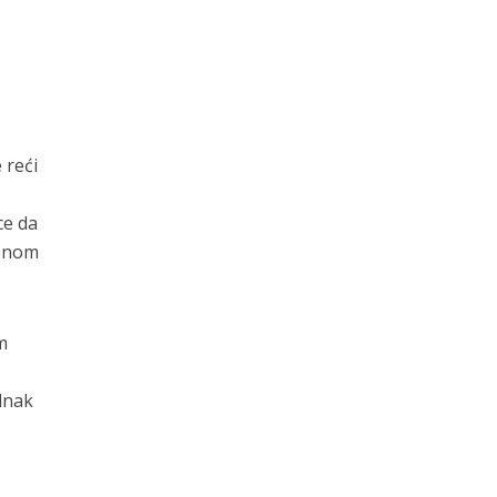
 reći
ce da
menom
m
ednak