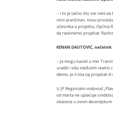
– I to je tačno što ste rekli d
novi aranžman, novu procedur
učesnika u projektu, Općina 
da raskinemo projekat. Razlozi
KENAN DAUTOVIĆ, načelnik 
– Ja mogu kazati u ime Travnik
uradili i više međutim realno 
idemo. Je li ima taj projekat 
U JP Regionalni vodovod „Plava
od marta ne uplaćuje sredstv
obaveze u ovom decenijskom 