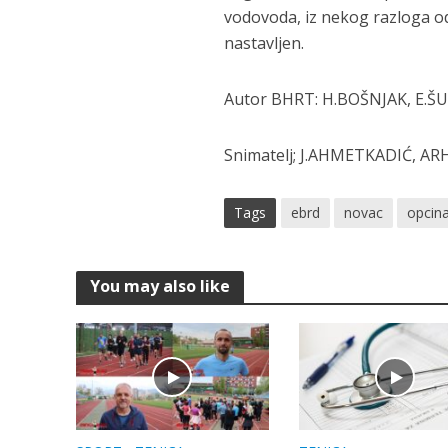
vodovoda, iz nekog razloga odu
nastavljen.
Autor BHRT: H.BOŠNJAK, E.Š
Snimatelj; J.AHMETKADIĆ, ARH
Tags
ebrd
novac
opcin
You may also like