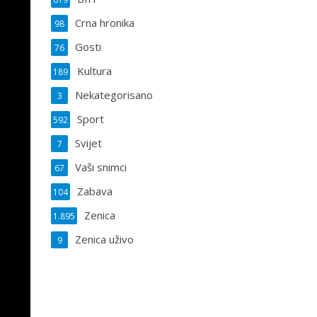
Crna hronika
98
Gosti
76
Kultura
189
Nekategorisano
3
Sport
592
Svijet
7
Vaši snimci
67
Zabava
104
Zenica
1.895
Zenica uživo
9