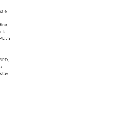
bale
ina.
jek
„Plava
EBRD,
 u
 stav
t