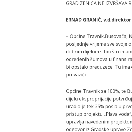
GRAD ZENICA NE IZVRŠAVA
ERNAD GRANIĆ, v.d.direktor
– Općine Travnik,Busovača, No
posljednje vrijeme sve svoje 
dobrim dijelom s tim što imam
određenih šumova u finansiran
bi opstalo preduzeće. Tu im
prevazići.
Općine Travnik sa 100%, te B
dijelu eksproprijacije potvr
uradio je tek 35% posla u prvo
pristup projektu „Plava voda“
upravlja navedenim projektom 
odgovor iz Gradske uprave Ze