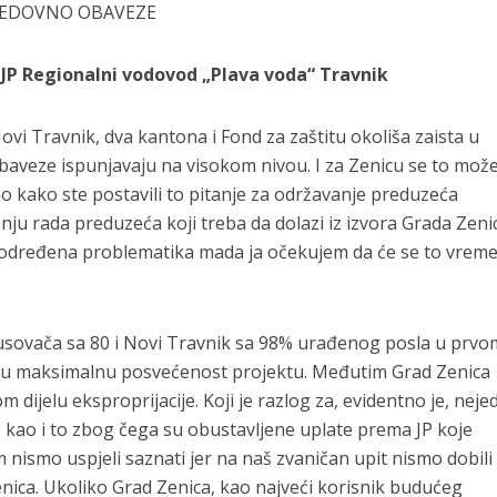
 REDOVNO OBAVEZE
 JP Regionalni vodovod „Plava voda“ Travnik
vi Travnik, dva kantona i Fond za zaštitu okoliša zaista u
obaveze ispunjavaju na visokom nivou. I za Zenicu se to može
o kako ste postavili to pitanje za održavanje preduzeća
ju rada preduzeća koji treba da dolazi iz izvora Grada Zeni
a određena problematika mada ja očekujem da će se to vre
usovača sa 80 i Novi Travnik sa 98% urađenog posla u prvo
đuju maksimalnu posvećenost projektu. Međutim Grad Zenica
m dijelu eksproprijacije. Koji je razlog za, evidentno je, nej
, kao i to zbog čega su obustavljene uplate prema JP koje
nismo uspjeli saznati jer na naš zvaničan upit nismo dobili
nica. Ukoliko Grad Zenica, kao najveći korisnik budućeg