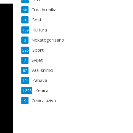
Crna hronika
98
Gosti
76
Kultura
189
Nekategorisano
3
Sport
596
Svijet
7
Vaši snimci
67
Zabava
104
Zenica
1.898
Zenica uživo
9