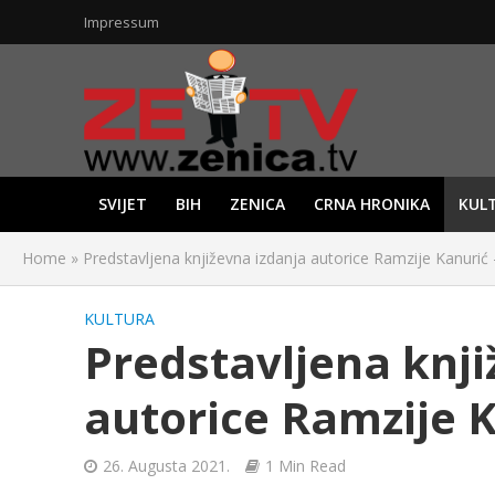
Impressum
SVIJET
BIH
ZENICA
CRNA HRONIKA
KUL
Home
»
Predstavljena književna izdanja autorice Ramzije Kanurić
KULTURA
Predstavljena knji
autorice Ramzije 
26. Augusta 2021.
1 Min Read