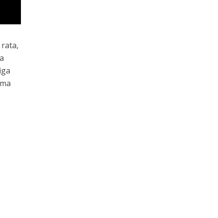
a rata,
ca
iga
lima