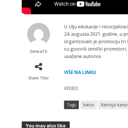
U cilju edukacije i resocijalizac
24. augusta 2021. godine, u 
organizovalo je promociju tri
su govorili zenički promotori, k
ZenicaTV
uvažene autorice.
VIŠE NA LINKU
Share This!
VIDEO:
Tags
baton
Ramzija Kanur
You may also like