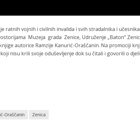
ije ratnih vojnih i civilnih invalida i svih stradalnika i učesnik
prostorijama Muzeja grada Zenice, Udruženje „Baton“ Zeni
 knjige autorice Ramzije Kanurić-Oraščanin. Na promociji knj
oji nisu krili svoje oduševljenje dok su čitali i govorili o dje
ić-Oraščanin
Zenica