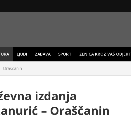
TURA
LJUDI
ZABAVA
SPORT
ZENICA KROZ VAŠ OBJEKT
 – Oraščanin
ževna izdanja
Kanurić – Oraščanin