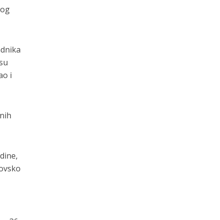
nog
adnika
 su
ao i
dnih
dine,
rovsko