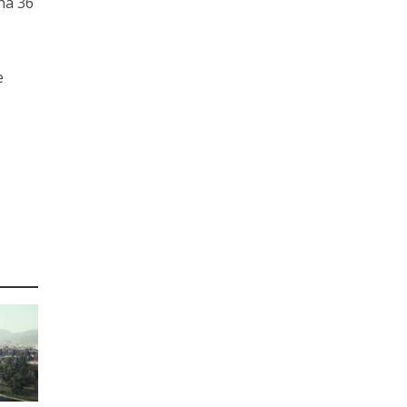
na 36
e