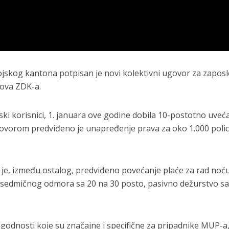
ojskog kantona potpisan je novi kolektivni ugovor za zapos
lova ZDK-a.
etski korisnici, 1. januara ove godine dobila 10-postotno uveć
govorom predviđeno je unapređenje prava za oko 1.000 polic
e, između ostalog, predviđeno povećanje plaće za rad noć
e sedmičnog odmora sa 20 na 30 posto, pasivno dežurstvo sa
godnosti koje su značajne i specifične za pripadnike MUP-a,