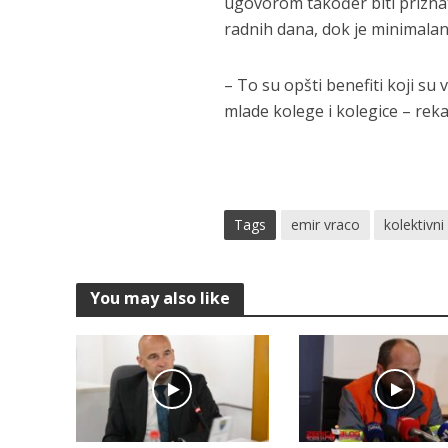
ugovorom također biti prizna
radnih dana, dok je minimala
– To su opšti benefiti koji su
mlade kolege i kolegice – rek
Tags
emir vraco
kolektivn
You may also like