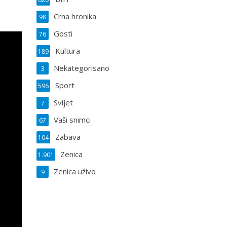
Crna hronika
98
Gosti
76
Kultura
189
Nekategorisano
3
Sport
596
Svijet
7
Vaši snimci
67
Zabava
104
Zenica
1.901
Zenica uživo
9