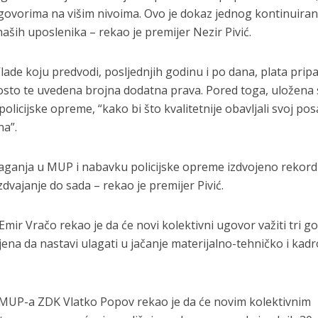
ugovorima na višim nivoima. Ovo je dokaz jednog kontinuira
naših uposlenika – rekao je premijer Nezir Pivić.
lade koju predvodi, posljednjih godinu i po dana, plata prip
sto te uvedena brojna dodatna prava. Pored toga, uložena
licijske opreme, “kako bi što kvalitetnije obavljali svoj pos
na”.
ulaganja u MUP i nabavku policijske opreme izdvojeno rekor
zdvajanje do sada – rekao je premijer Pivić.
mir Vračo rekao je da će novi kolektivni ugovor važiti tri go
jena da nastavi ulagati u jačanje materijalno-tehničko i kad
e MUP-a ZDK Vlatko Popov rekao je da će novim kolektivnim