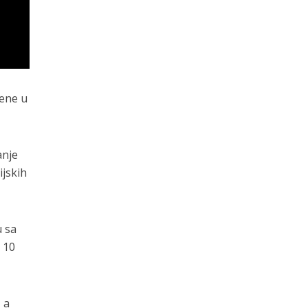
lene u
anje
ijskih
u sa
 10
 a