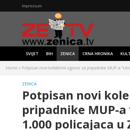
Impressum
SVIJET
BIH
ZENICA
CRNA HRONIKA
KUL
Home
»
Potpisan novi kolektivni ugovor za pripadnike MUP-a “Un
ZENICA
Potpisan novi kole
pripadnike MUP-a 
1.000 policajaca u