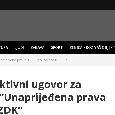
TURA
LJUDI
ZABAVA
SPORT
ZENICA KROZ VAŠ OBJEKT
aprijeđena prava 1.000 policajaca u ZDK”
ktivni ugovor za
“Unaprijeđena prava
 ZDK”