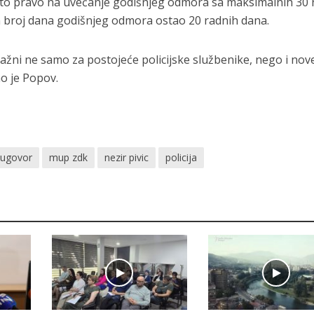
to pravo na uvećanje godišnjeg odmora sa maksimalnih 30 
n broj dana godišnjeg odmora ostao 20 radnih dana.
 važni ne samo za postojeće policijske službenike, nego i nov
ao je Popov.
i ugovor
mup zdk
nezir pivic
policija