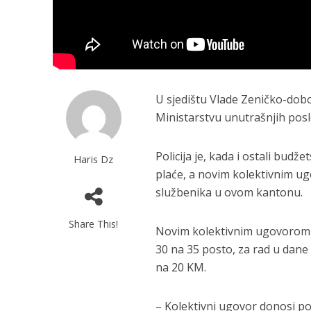
U sjedištu Vlade Zeničko-dob
Ministarstvu unutrašnjih pos
Policija je, kada i ostali budž
Haris Dz
plaće, a novim kolektivnim u
službenika u ovom kantonu.
Share This!
Novim kolektivnim ugovorom j
30 na 35 posto, za rad u dan
na 20 KM.
– Kolektivni ugovor donosi po