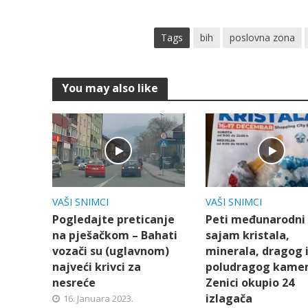
Tags
bih
poslovna zona
You may also like
VAŠI SNIMCI
VAŠI SNIMCI
Pogledajte preticanje
Peti međunarodni
na pješačkom – Bahati
sajam kristala,
vozači su (uglavnom)
minerala, dragog 
najveći krivci za
poludragog kamen
nesreće
Zenici okupio 24
izlagača
16. Januara 2023.