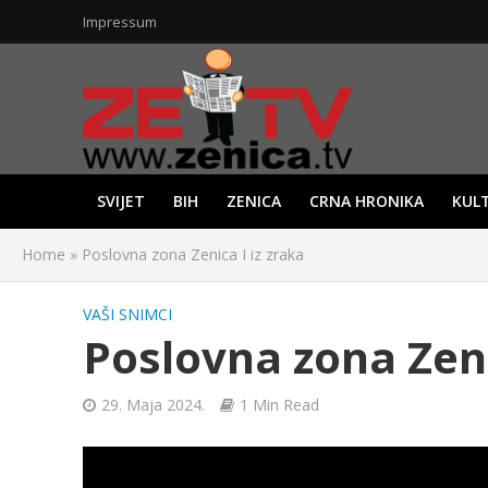
Impressum
SVIJET
BIH
ZENICA
CRNA HRONIKA
KUL
Home
»
Poslovna zona Zenica I iz zraka
VAŠI SNIMCI
Poslovna zona Zeni
29. Maja 2024.
1 Min Read