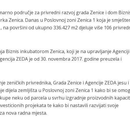
marno područje za privredni razvoj grada Zenice i dom Bizni
ka Zenica. Danas u Poslovnoj zoni Zenica 1 koja je smješte
 na površini od ukupno 336.427 m2 djeluje više 106 privred
a Biznis inkubatorom Zenica, koji je na upravljanje Agenciji
gencija ZEDA je od 30. novembra 2017. godine preuzela i
je zeničkih privrednika, Grada Zenice i Agencije ZEDA jesu i
daje dijela zemljišta u Poslovnoj zoni Zenica 1 kako bi se omo
, kupe neku od parcela u svrhu izgradnje proizvodnih kapacit
nvesticionih projekata te kako bi nastavili razvijati svoje
e za nova radna mjesta.