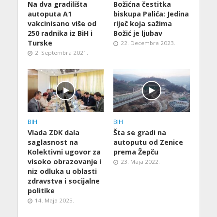
Na dva gradilišta
Božićna čestitka
autoputa A1
biskupa Palića: Jedina
vakcinisano više od
riječ koja sažima
250 radnika iz BiH i
Božić je ljubav
Turske
22. Decembra 2023.
2. Septembra 2021.
BIH
BIH
Vlada ZDK dala
Šta se gradi na
saglasnost na
autoputu od Zenice
Kolektivni ugovor za
prema Žepču
visoko obrazovanje i
23. Maja 2022.
niz odluka u oblasti
zdravstva i socijalne
politike
14. Maja 2025.