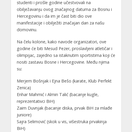
studenti i prošle godine učestvovali na
obilježavanju ovog značajnog datuma za Bosnu i
Hercegovinu i da im je čast biti dio ove
manifestacije i obilježiti značajan dan za našu
domovinu.
Na čelu kolone, kako navode organizatori, ove
godine će biti Mesud Pezer, proslavljeni atletičar i
olimpijac, zajedno sa istaknutim sportistima koji će
nositi zastavu Bosne i Hercegovine. Među njima
su:
Merjem Bošnjak i Ejna Bešo (karate, Klub Perfekt
Zenica)
Enhar Mahmić i Almin Talić (bacanje kugle,
reprezentativci BiH)
Zaim Duvnjak (bacanje diska, prvak BiH za mlađe
juniore)
Sajra Selimović (skok u vis, višestruka prvakinja
BiH)