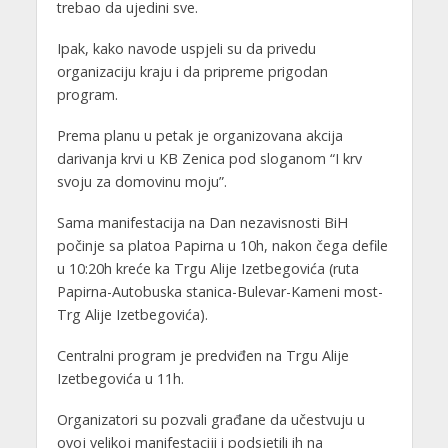
trebao da ujedini sve.
Ipak, kako navode uspjeli su da privedu
organizaciju kraju i da pripreme prigodan
program.
Prema planu u petak je organizovana akcija
darivanja krvi u KB Zenica pod sloganom “I krv
svoju za domovinu moju”.
Sama manifestacija na Dan nezavisnosti BiH
počinje sa platoa Papirna u 10h, nakon čega defile
u 10:20h kreće ka Trgu Alije Izetbegovića (ruta
Papirna-Autobuska stanica-Bulevar-Kameni most-
Trg Alije Izetbegovića).
Centralni program je predviđen na Trgu Alije
Izetbegovića u 11h.
Organizatori su pozvali građane da učestvuju u
ovoj velikoj manifestaciji i podsjetili ih na