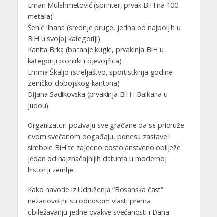
Eman Mulahmetović (sprinter, prvak BiH na 100
metara)
Šehić Ilhana (srednje pruge, jedna od najboljih u
BiH u svojoj kategoriji)
Kanita Brka (bacanje kugle, prvakinja BiH u
kategoriji pionirki i djevojčica)
Emma Škaljo (streljaštvo, sportistkinja godine
Zeničko-dobojskog kantona)
Dijana Sadikovska (prvakinja BiH i Balkana u
judou)
Organizatori pozivaju sve građane da se pridruže
ovom svečanom događaju, ponesu zastave i
simbole BiH te zajedno dostojanstveno obilježe
jedan od najznačajnijih datuma u modernoj
historiji zemlje.
Kako navode iz Udruženja “Bosanska čast”
nezadovoljni su odnosom vlasti prema
obiležavanju jedne ovakve svečanosti i Dana