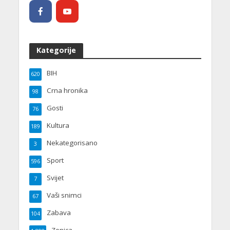
Kategorije
BIH
620
Crna hronika
98
Gosti
76
Kultura
189
Nekategorisano
3
Sport
596
Svijet
7
Vaši snimci
67
Zabava
104
Zenica