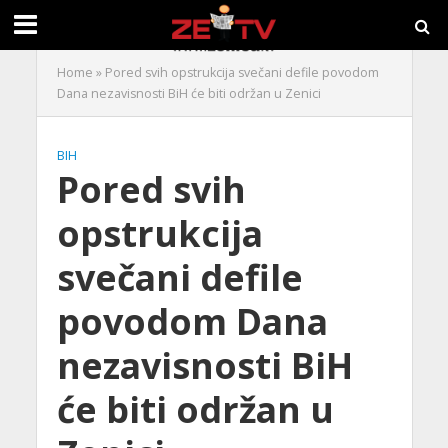
Home
»
Pored svih opstrukcija svečani defile povodom
Dana nezavisnosti BiH će biti održan u Zenici
BIH
Pored svih
opstrukcija
svečani defile
povodom Dana
nezavisnosti BiH
će biti održan u