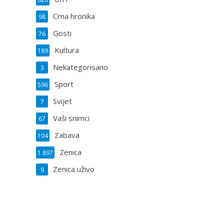
Crna hronika
98
Gosti
76
Kultura
189
Nekategorisano
3
Sport
596
Svijet
7
Vaši snimci
67
Zabava
104
Zenica
1.897
Zenica uživo
9