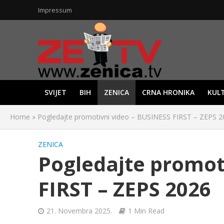
Impressum
SVIJET
BIH
ZENICA
CRNA HRONIKA
KUL
Home
»
Pogledajte promotivni video – BUSINESS FIRST – ZEPS 2
ZENICA
Pogledajte promot
FIRST – ZEPS 2026
21. Novembra 2025.
1 Min Read