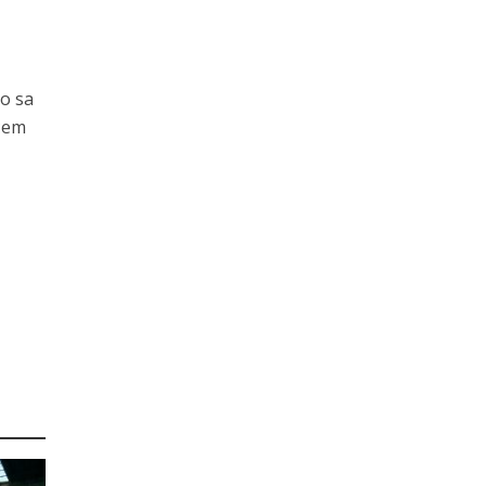
eo sa
ćem