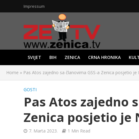
Impressum
SVIJET
BIH
ZENICA
CRNA HRONIKA
KUL
Home
»
Pas Atos zajedno sa članovima GSS-a Zenica posjetio j
GOSTI
Pas Atos zajedno 
Zenica posjetio je
7. Marta 2023.
1 Min Read