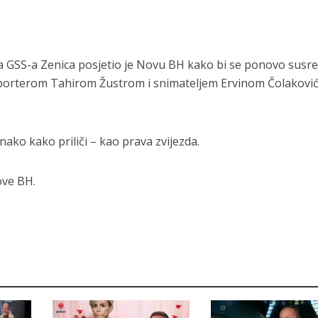
a GSS-a Zenica posjetio je Novu BH kako bi se ponovo susr
porterom Tahirom Žustrom i snimateljem Ervinom Čolakovi
ako kako priliči – kao prava zvijezda.
ove BH.