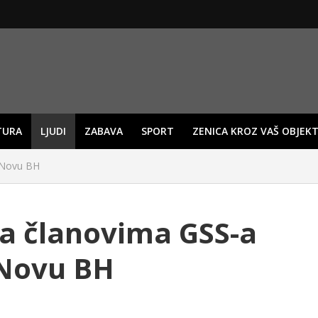
TURA
LJUDI
ZABAVA
SPORT
ZENICA KROZ VAŠ OBJEKT
e Novu BH
sa članovima GSS-a
 Novu BH