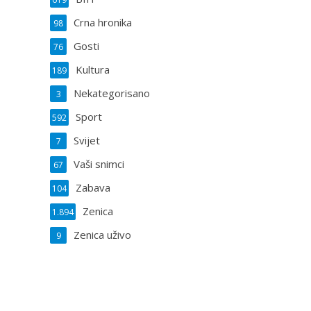
Crna hronika
98
Gosti
76
Kultura
189
Nekategorisano
3
Sport
592
Svijet
7
Vaši snimci
67
Zabava
104
Zenica
1.894
Zenica uživo
9