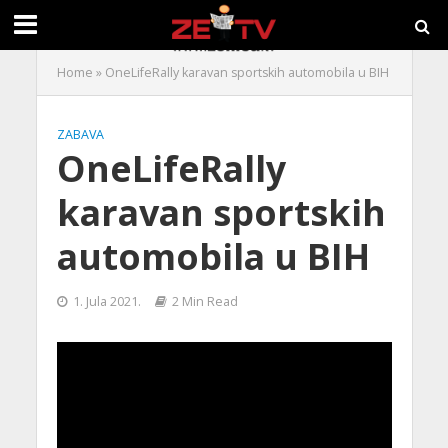
Home
»
OneLifeRally karavan sportskih automobila u BIH
ZABAVA
OneLifeRally
karavan sportskih
automobila u BIH
1. Jula 2021.
2 Min Read