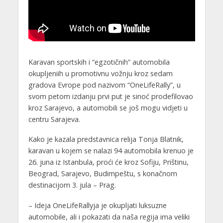
Karavan sportskih i “egzotičnih” automobila
okupljeniih u promotivnu vožnju kroz sedam
gradova Evrope pod nazivom “OneLifeRally”, u
svom petom izdanju prvi put je sinoć prodefilovao
kroz Sarajevo, a automobili se još mogu vidjeti u
centru Sarajeva.
Kako je kazala predstavnica relija Tonja Blatnik,
karavan u kojem se nalazi 94 automobila krenuo je
26. juna iz Istanbula, proći će kroz Sofiju, Prištinu,
Beograd, Sarajevo, Budimpeštu, s konačnom
destinacijom 3. jula – Prag.
– Ideja OneLifeRallyja je okupljati luksuzne
automobile, ali i pokazati da naša regija ima veliki