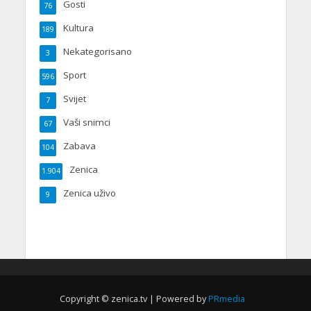
Gosti
76
Kultura
189
Nekategorisano
3
Sport
596
Svijet
7
Vaši snimci
67
Zabava
104
Zenica
1.904
Zenica uživo
9
Copyright © zenica.tv | Powered by
PRmedia