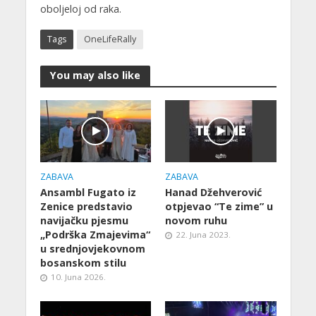
oboljeloj od raka.
Tags
OneLifeRally
You may also like
ZABAVA
ZABAVA
Ansambl Fugato iz
Hanad Džehverović
Zenice predstavio
otpjevao “Te zime” u
navijačku pjesmu
novom ruhu
„Podrška Zmajevima“
22. Juna 2023.
u srednjovjekovnom
bosanskom stilu
10. Juna 2026.