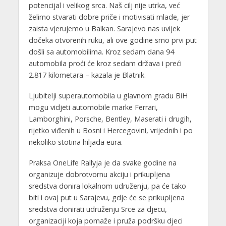
potencijal i velikog srca. Naš cilj nije utrka, već
želimo stvarati dobre priče i motivisati mlade, jer
zaista vjerujemo u Balkan. Sarajevo nas uvijek
dočeka otvorenih ruku, ali ove godine smo prvi put
došli sa automobilima. Kroz sedam dana 94
automobila proći će kroz sedam država i preći
2.817 kilometara – kazala je Blatnik.
Ljubitelji superautomobila u glavnom gradu BiH
mogu vidjeti automobile marke Ferrari,
Lamborghini, Porsche, Bentley, Maserati i drugih,
rijetko viđenih u Bosni i Hercegovini, vrijednih i po
nekoliko stotina hiljada eura.
Praksa OneLife Rallyja je da svake godine na
organizuje dobrotvornu akciju i prikupljena
sredstva donira lokalnom udruženju, pa će tako
biti i ovaj put u Sarajevu, gdje će se prikupljena
sredstva donirati udruženju Srce za djecu,
organizaciji koja pomaže i pruža podršku djeci