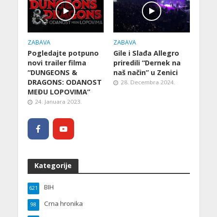
ZABAVA
ZABAVA
Pogledajte potpuno
Gile i Slađa Allegro
novi trailer filma
priredili “Dernek na
“DUNGEONS &
naš način” u Zenici
DRAGONS: ODANOST
28. Decembra 2024.
MEĐU LOPOVIMA”
24. Januara 2023.
Kategorije
BIH
621
Crna hronika
98