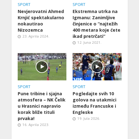
SPORT
SPORT
Nevjerovatni Ahmed
Ekstremna utrka na
Krnjić spektakularno
Igmanu: Zanimljive
nokautirao
činjenice o “najtežih
Nizozemca
400 metara koje ćete
ikad pretrčati“
23. Aprila 2024.
12. Juna 2021.
SPORT
SPORT
Pune tribine i sjajna
Pogledajte svih 10
atmosfera – NK Čelik
golova na utakmici
u Hrasnici napravio
između Francuske i
korak bliže tituli
Engleske
prvaka!
19. Jula 2026.
16. Aprila 2023.