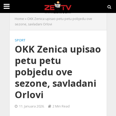
Home
»
OKK Zenica upisao petu petu pobjedu ove
sezone, savladani Orlovi
SPORT
OKK Zenica upisao
petu petu
pobjedu ove
sezone, savladani
Orlovi
11. Januara 2026.
2 Min Read