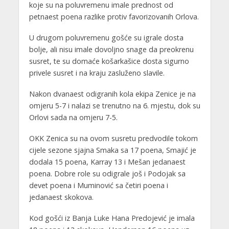
koje su na poluvremenu imale prednost od
petnaest poena razlike protiv favorizovanih Orlova.
U drugom poluvremenu gošće su igrale dosta
bolje, ali nisu imale dovoljno snage da preokrenu
susret, te su domaće košarkašice dosta sigurno
privele susret i na kraju zasluženo slavile.
Nakon dvanaest odigranih kola ekipa Zenice je na
omjeru 5-7 i nalazi se trenutno na 6. mjestu, dok su
Orlovi sada na omjeru 7-5.
OKK Zenica su na ovom susretu predvodile tokom
cijele sezone sjajna Smaka sa 17 poena, Smajić je
dodala 15 poena, Karray 13 i Mešan jedanaest
poena. Dobre role su odigrale još i Podojak sa
devet poena i Muminović sa četiri poena i
jedanaest skokova.
Kod gošći iz Banja Luke Hana Predojević je imala