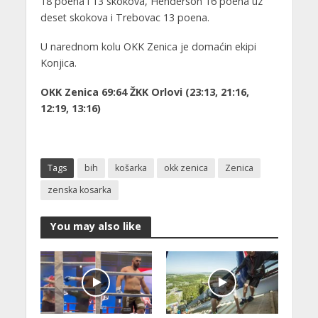
18 poena i 13 skokova, Henderson 16 poena uz
deset skokova i Trebovac 13 poena.
U narednom kolu OKK Zenica je domaćin ekipi
Konjica.
OKK Zenica 69:64 ŽKK Orlovi (23:13, 21:16,
12:19, 13:16)
Tags
bih
košarka
okk zenica
Zenica
zenska kosarka
You may also like