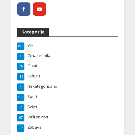
Kategorije
BIH
621
Crna hronika
98
Gosti
76
Kultura
189
Nekategorisano
3
Sport
597
Svijet
7
Vaši snimci
67
Zabava
104