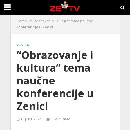
Home
»
“Obrazovanje i kultura” tema naučne
konferencije u Zenici
ZENICA
“Obrazovanje i
kultura” tema
naučne
konferencije u
Zenici
6. Juna 2024.
3 Min Read