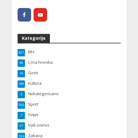
Kategorije
BIH
621
Crna hronika
98
Gosti
76
Kultura
189
Nekategorisano
3
Sport
596
Svijet
7
Vaši snimci
67
Zabava
104