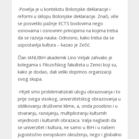
-Povelja je u kontekstu Bolonjske deklaracije i
reformi u sklopu Bolonjske deklaracije. Znači, više
se posvetilo pažnje ECTS bodovima nego
osnovama i osnovnim principima na kojima treba
da se razvija nauka. Odnosno, kako treba da se
uspostavlja kultura – kazao je Zečić.
Član IANUBiH akademik Lino Veljak zahvalio je
kolegama s Filozofskog fakulteta u Zenici koji su,
kako je dodao, dali veliki doprinos organizaciji
ovog skupa.
-Htjeli smo problematizirati ulogu obrazovanja i to
prije svega visokog, univerzitetskog obrazovanja u
oblikovanju društvene klime, a, onda posebno i u
stvaranju, razvijanju, multipliciranju kulturnih
vrijednosti i kulturnih obrazaca. Valja naglasiti da
se univerzitet i kultura, ne samo u BiH i u našem
jugoistočno evropskom okruženju, nego i globalno