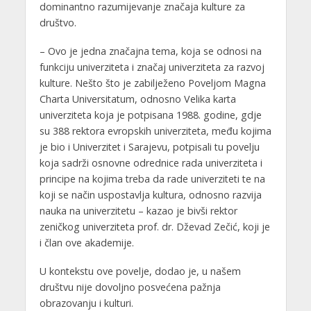
dominantno razumijevanje značaja kulture za
društvo.
– Ovo je jedna značajna tema, koja se odnosi na
funkciju univerziteta i značaj univerziteta za razvoj
kulture. Nešto što je zabilježeno Poveljom Magna
Charta Universitatum, odnosno Velika karta
univerziteta koja je potpisana 1988. godine, gdje
su 388 rektora evropskih univerziteta, među kojima
je bio i Univerzitet i Sarajevu, potpisali tu povelju
koja sadrži osnovne odrednice rada univerziteta i
principe na kojima treba da rade univerziteti te na
koji se način uspostavlja kultura, odnosno razvija
nauka na univerzitetu – kazao je bivši rektor
zeničkog univerziteta prof. dr. Dževad Zečić, koji je
i član ove akademije.
U kontekstu ove povelje, dodao je, u našem
društvu nije dovoljno posvećena pažnja
obrazovanju i kulturi.