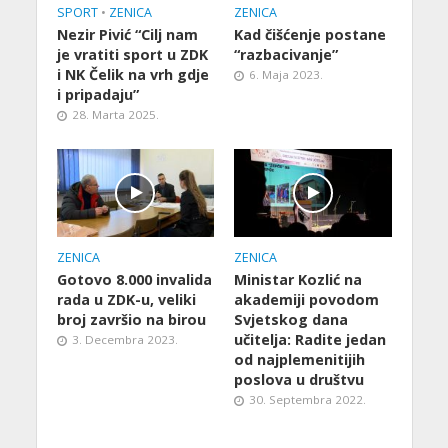
SPORT
•
ZENICA
ZENICA
Nezir Pivić “Cilj nam
Kad čišćenje postane
je vratiti sport u ZDK
“razbacivanje”
i NK Čelik na vrh gdje
6. Maja 2023.
i pripadaju”
28. Marta 2025.
ZENICA
ZENICA
Gotovo 8.000 invalida
Ministar Kozlić na
rada u ZDK-u, veliki
akademiji povodom
broj završio na birou
Svjetskog dana
učitelja: Radite jedan
3. Decembra 2023.
od najplemenitijih
poslova u društvu
30. Septembra 2022.