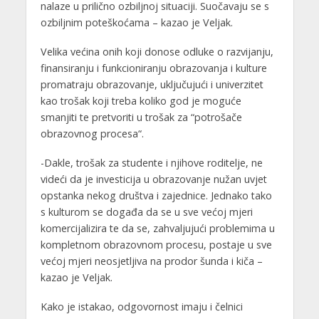
nalaze u prilično ozbiljnoj situaciji. Suočavaju se s
ozbiljnim poteškoćama – kazao je Veljak.
Velika većina onih koji donose odluke o razvijanju,
finansiranju i funkcioniranju obrazovanja i kulture
promatraju obrazovanje, uključujući i univerzitet
kao trošak koji treba koliko god je moguće
smanjiti te pretvoriti u trošak za “potrošače
obrazovnog procesa“.
-Dakle, trošak za studente i njihove roditelje, ne
videći da je investicija u obrazovanje nužan uvjet
opstanka nekog društva i zajednice. Jednako tako
s kulturom se događa da se u sve većoj mjeri
komercijalizira te da se, zahvaljujući problemima u
kompletnom obrazovnom procesu, postaje u sve
većoj mjeri neosjetljiva na prodor šunda i kiča –
kazao je Veljak.
Kako je istakao, odgovornost imaju i čelnici