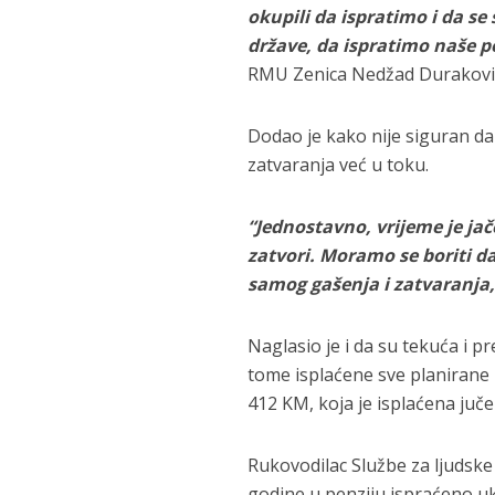
okupili da ispratimo i da se
države, da ispratimo naše 
RMU Zenica Nedžad Durakovi
Dodao je kako nije siguran da
zatvaranja već u toku.
“Jednostavno, vrijeme je ja
zatvori. Moramo se boriti da
samog gašenja i zatvaranja
Naglasio je i da su tekuća i p
tome isplaćene sve planirane
412 KM, koja je isplaćena juče
Rukovodilac Službe za ljudsk
godine u penziju ispraćeno uk