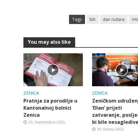
Tags
bih
dan rudara
rm
You may also like
ZENICA
ZENICA
Pratnja za porodilje u
Zeničkom udružen
Kantonalnoj bolnici
‘Dlan’ prijeti
Zenica
zatvaranje, poslje
bi bile nesaglediv
23. Septembra 2025.
30. Marta 2023.