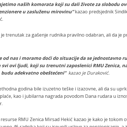
 sjetimo naših komorata koji su dali živote za slobodu ov
penzionere u zasluženu mirovinu”
kazao predsjednik Sindi
ć.
 je trenutak za gašenje rudnika pravilno odabran, ali da je p
če od nas i moramo doći do situacije da se jednostavno r
 svi ovi ljudi, koji su trenutni zaposlenici RMU Zenica, 
, budu adekvatno obeštećeni”
kazao je Duraković.
rethodna godina bile izuzetno teške i izazovne, ali da su upr
 plaće, kao i jubilarna nagrada povodom Dana rudara u izno
r.
e resurse RMU Zenica Mirsad Hekić kazao je kako je tokom 
upno 46 radnika koji su ispunili uslove za penzionisanje, a 