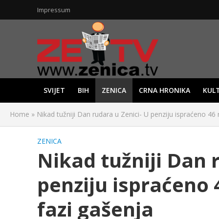
Impressum
SVIJET
BIH
ZENICA
CRNA HRONIKA
KUL
Home
»
Nikad tužniji Dan rudara u Zenici- U penziju ispraćeno 46 
ZENICA
Nikad tužniji Dan 
penziju ispraćeno 
fazi gašenja