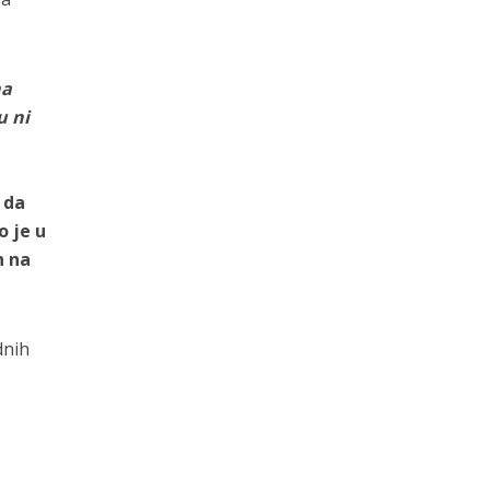
na
u ni
 da
o je u
n na
dnih