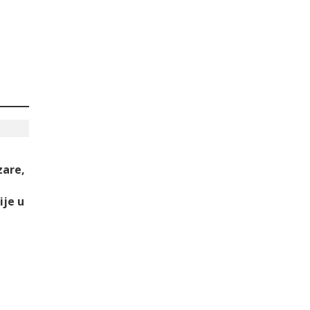
zare,
ije u