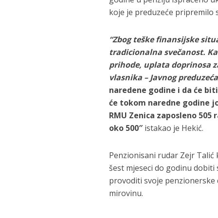
koje je preduzeće pripremilo
“Zbog teške finansijske situ
tradicionalna svečanost. Ka
prihode, uplata doprinosa za
vlasnika – Javnog preduzeća
naredene godine i da će biti
će tokom naredne godine još
RMU Zenica zaposleno 505 ra
oko 500″
istakao je Hekić.
Penzionisani rudar Zejr Talić 
šest mjeseci do godinu dobiti 
provoditi svoje penzionerske 
mirovinu.