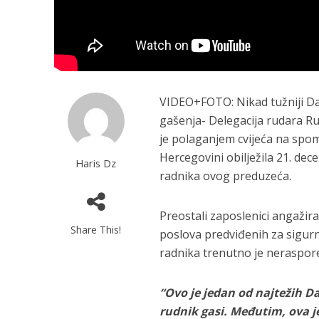
VIDEO+FOTO: Nikad tužniji Dan
gašenja- Delegacija rudara Rud
je polaganjem cvijeća na spom
Hercegovini obilježila 21. de
Haris Dz
radnika ovog preduzeća.
Preostali zaposlenici angažir
Share This!
poslova predviđenih za sigurn
radnika trenutno je neraspore
“Ovo je jedan od najtežih D
rudnik gasi. Međutim, ova j