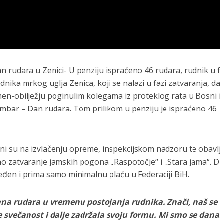
 rudara u Zenici- U penziju ispraćeno 46 rudara, rudnik u f
nika mrkog uglja Zenica, koji se nalazi u fazi zatvaranja, d
en-obilježju poginulim kolegama iz proteklog rata u Bosni 
cembar – Dan rudara. Tom prilikom u penziju je ispraćeno 46
ani su na izvlačenju opreme, inspekcijskom nadzoru te obavl
o zatvaranje jamskih pogona „Raspotočje“ i „Stara jama“. D
đen i prima samo minimalnu plaću u Federaciji BiH.
ana rudara u vremenu postojanja rudnika. Znači, naš se
e svečanost i dalje zadržala svoju formu. Mi smo se dana