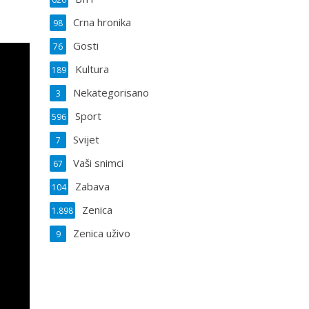
Crna hronika
98
Gosti
76
Kultura
189
Nekategorisano
3
Sport
596
Svijet
7
Vaši snimci
67
Zabava
104
Zenica
1.898
Zenica uživo
9