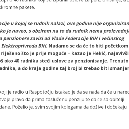
 skromne pakete.
acije u kojoj se rudnik nalazi, ove godine nije organizira
ko je naveo, s obzirom na to da rudnik nema proizvodnj
 penzionere zavisi od Vlade Federacije BiH i većinskog
 Elektroprivreda BiH.
Nadamo se da će to biti početkom
 riješeno što je prije moguće – kazao je Hekić, najavivši
 oko 40 radnika steći uslove za penzionisanje. Trenutn
dnika, a do kraja godine taj broj bi trebao biti smanje
koji je radio u Raspotočju istakao je da se nada da će u nare
svoje pravo da prima zasluženu penziju te da će sa obitelji
dane. Poželio je, svim svojim kolegama da dožive i dočekaju