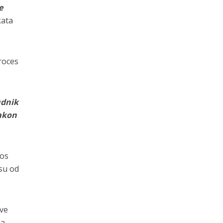
e
kata
roces
udnik
nakon
kos
su od
ove
za