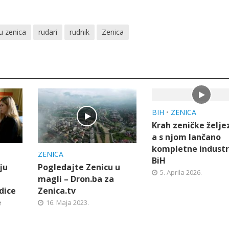
u zenica
rudari
rudnik
Zenica
BIH
•
ZENICA
Krah zeničke želje
a s njom lančano
kompletne industr
ZENICA
BiH
ju
Pogledajte Zenicu u
5. Aprila 2026.
magli – Dron.ba za
dice
Zenica.tv
e
16. Maja 2023.