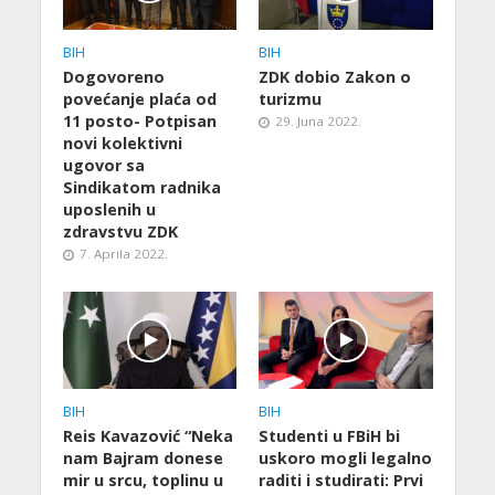
BIH
BIH
Dogovoreno
ZDK dobio Zakon o
povećanje plaća od
turizmu
11 posto- Potpisan
29. Juna 2022.
novi kolektivni
ugovor sa
Sindikatom radnika
uposlenih u
zdravstvu ZDK
7. Aprila 2022.
BIH
BIH
Reis Kavazović “Neka
Studenti u FBiH bi
nam Bajram donese
uskoro mogli legalno
mir u srcu, toplinu u
raditi i studirati: Prvi