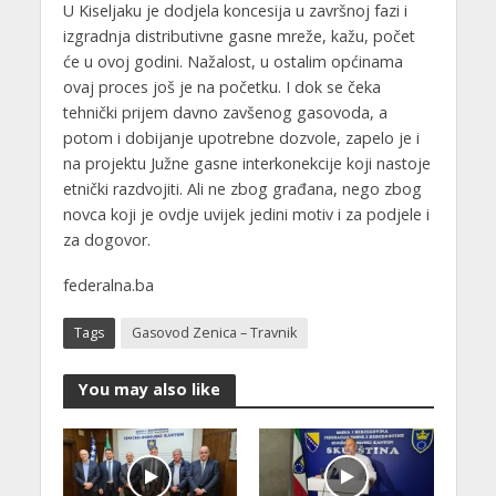
U Kiseljaku je dodjela koncesija u završnoj fazi i
izgradnja distributivne gasne mreže, kažu, počet
će u ovoj godini. Nažalost, u ostalim općinama
ovaj proces još je na početku. I dok se čeka
tehnički prijem davno zavšenog gasovoda, a
potom i dobijanje upotrebne dozvole, zapelo je i
na projektu Južne gasne interkonekcije koji nastoje
etnički razdvojiti. Ali ne zbog građana, nego zbog
novca koji je ovdje uvijek jedini motiv i za podjele i
za dogovor.
federalna.ba
Tags
Gasovod Zenica – Travnik
You may also like