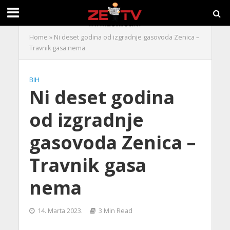
Home
»
Ni deset godina od izgradnje gasovoda Zenica –
Travnik gasa nema
BIH
Ni deset godina
od izgradnje
gasovoda Zenica –
Travnik gasa
nema
14. Marta 2023.
3 Min Read