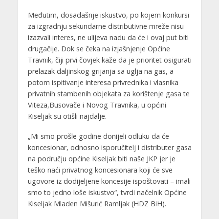
Međutim, dosadašnje iskustvo, po kojem konkursi
za izgradnju sekundarne distributivne mreže nisu
izazvali interes, ne ulijeva nadu da će i ovaj put biti
drugačije. Dok se čeka na izjašnjenje Općine
Travnik, čiji prvi čovjek kaže da je prioritet osigurati
prelazak daljinskog grijanja sa uglja na gas, a
potom ispitivanje interesa privrednika i vlasnika
privatnih stambenih objekata za korištenje gasa te
Viteza,Busovače i Novog Travnika, u općini
Kiseljak su otišli najdalje.
„Mi smo prošle godine donijeli odluku da će
koncesionar, odnosno isporučitelj i distributer gasa
na području općine Kiseljak biti naše JKP jer je
teško naći privatnog koncesionara koji će sve
ugovore iz dodijeljene koncesije ispoštovati – imali
smo to jedno loše iskustvo“, tvrdi načelnik Općine
Kiseljak Mladen Mišurić Ramljak (HDZ BiH).