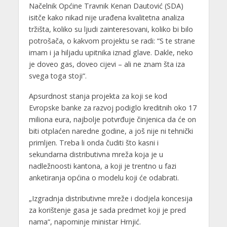
Načelnik Općine Travnik Kenan Dautović (SDA)
isitče kako nikad nije urađena kvalitetna analiza
tržišta, koliko su ljudi zainteresovani, koliko bi bilo
potrošača, o kakvom projektu se radi: “S te strane
imam i ja hiljadu upitnika iznad glave. Dakle, neko
je doveo gas, doveo cijevi – ali ne znam šta iza
svega toga stoji“.
Apsurdnost stanja projekta za koji se kod
Evropske banke za razvoj podiglo kreditnih oko 17
miliona eura, najbolje potvrđuje činjenica da će on
biti otplaćen naredne godine, a još nije ni tehnički
primljen. Treba li onda čuditi što kasni i
sekundarna distributivna mreža koja je u
nadležnoosti kantona, a koji je trentno u fazi
anketiranja općina o modelu koji će odabrati.
„Izgradnja distributivne mreže i dodjela koncesija
za korištenje gasa je sada predmet koji je pred
nama“, napominje ministar Hrnjić.