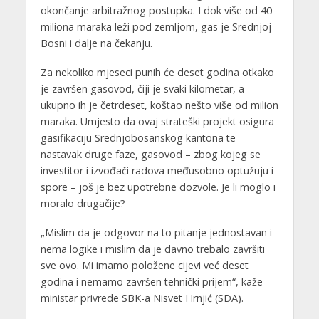
okončanje arbitražnog postupka. I dok više od 40
miliona maraka leži pod zemljom, gas je Srednjoj
Bosni i dalje na čekanju.
Za nekoliko mjeseci punih će deset godina otkako
je završen gasovod, čiji je svaki kilometar, a
ukupno ih je četrdeset, koštao nešto više od milion
maraka. Umjesto da ovaj strateški projekt osigura
gasifikaciju Srednjobosanskog kantona te
nastavak druge faze, gasovod – zbog kojeg se
investitor i izvođači radova međusobno optužuju i
spore – još je bez upotrebne dozvole. Je li moglo i
moralo drugačije?
„Mislim da je odgovor na to pitanje jednostavan i
nema logike i mislim da je davno trebalo završiti
sve ovo. Mi imamo položene cijevi već deset
godina i nemamo završen tehnički prijem“, kaže
ministar privrede SBK-a Nisvet Hrnjić (SDA).