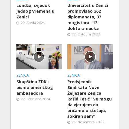
Londža, svjedok
Univerzitet u Zenici
jednog vremena u
promovisao 362
Zenici
diplomanata, 37
magistara i 13
29. Aprila 2024.
doktora nauka
22. Oktobra 2022.
ZENICA
ZENICA
Skupština ZDK i
Predsjednik
pismo američkog
Sindikata Nove
ambasadora
Željezare Zenica
Rašid Fetić “Ne mogu
22. Februara 2024.
da vjerujem da
pričamo o stečaju,
šokiran sam”
26. Novembra 2025.