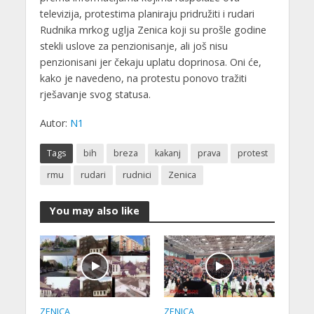
televizija, protestima planiraju pridružiti i rudari
Rudnika mrkog uglja Zenica koji su prošle godine
stekli uslove za penzionisanje, ali još nisu
penzionisani jer čekaju uplatu doprinosa. Oni će,
kako je navedeno, na protestu ponovo tražiti
rješavanje svog statusa.
Autor:
N1
Tags
bih
breza
kakanj
prava
protest
rmu
rudari
rudnici
Zenica
You may also like
ZENICA
ZENICA