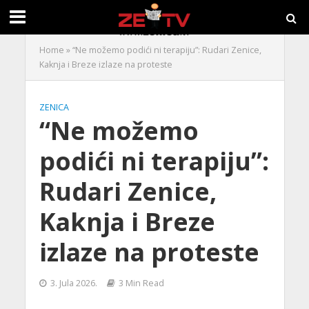
Home
»
“Ne možemo podići ni terapiju”: Rudari Zenice,
Kaknja i Breze izlaze na proteste
ZENICA
“Ne možemo
podići ni terapiju”:
Rudari Zenice,
Kaknja i Breze
izlaze na proteste
3. Jula 2026.
3 Min Read