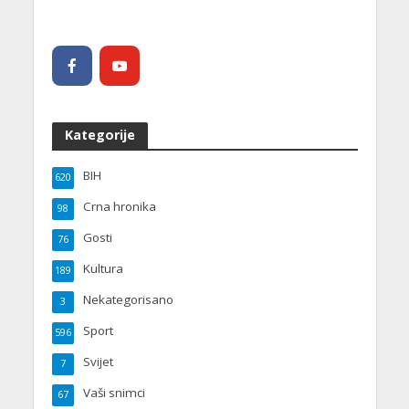
Kategorije
BIH
620
Crna hronika
98
Gosti
76
Kultura
189
Nekategorisano
3
Sport
596
Svijet
7
Vaši snimci
67