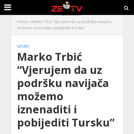
Home
»
Marko Trbić “Vjerujem da uz podršku navijača
možemo iznenaditi i pobijediti Tursku”
SPORT
Marko Trbić
“Vjerujem da uz
podršku navijača
možemo
iznenaditi i
pobijediti Tursku”