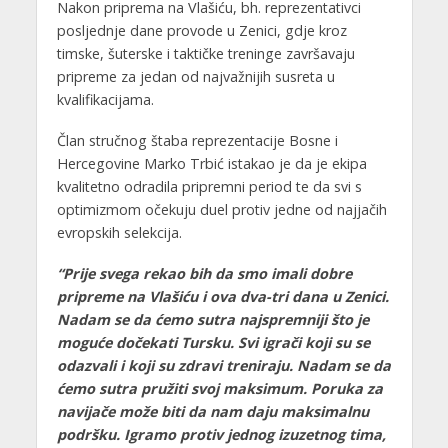
Nakon priprema na Vlašiću, bh. reprezentativci
posljednje dane provode u Zenici, gdje kroz
timske, šuterske i taktičke treninge završavaju
pripreme za jedan od najvažnijih susreta u
kvalifikacijama.
Član stručnog štaba reprezentacije Bosne i
Hercegovine Marko Trbić istakao je da je ekipa
kvalitetno odradila pripremni period te da svi s
optimizmom očekuju duel protiv jedne od najjačih
evropskih selekcija.
“Prije svega rekao bih da smo imali dobre
pripreme na Vlašiću i ova dva-tri dana u Zenici.
Nadam se da ćemo sutra najspremniji što je
moguće dočekati Tursku. Svi igrači koji su se
odazvali i koji su zdravi treniraju. Nadam se da
ćemo sutra pružiti svoj maksimum. Poruka za
navijače može biti da nam daju maksimalnu
podršku. Igramo protiv jednog izuzetnog tima,