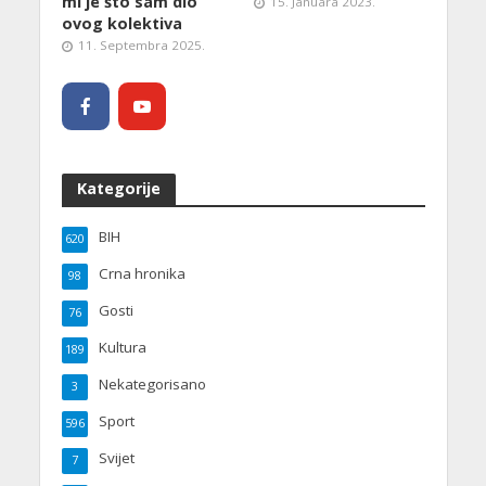
mi je što sam dio
15. Januara 2023.
ovog kolektiva
11. Septembra 2025.
Kategorije
BIH
620
Crna hronika
98
Gosti
76
Kultura
189
Nekategorisano
3
Sport
596
Svijet
7