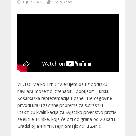
1. Jula 2026.
2 Min Read
VIDEO: Marko Trbić “Vjerujem da uz podršku
navijača možemo iznenaditi i pobijediti Tursku”-
Košarkaška reprezentacija Bosne i Hercegovine
privodi kraju završne pripreme za sutrašnju
utakmicu kvalifikacija za Svjetsko prvenstvo protiv
selekcije Turske, koja će biti odigrana od 20 sati u
Gradskoj areni “Husejin Smajlović” u Zenici.