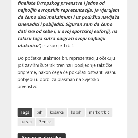
finaliste Evropskog prvenstva i jedne od
najboljih evropskih reprezentacija. Ja vjerujem
da ćemo dati maksimum i uz podršku navijača
iznenaditi i pobijediti. Siguran sam da ćemo
dati sve od sebe i, u ovoj sportskoj euforiji, na
talasu toga sutra odigrati svoju najbolju
utakmicu”
, istakao je Trbić.
Do početka utakmice bh. reprezentaciju očekuju
još završni šuterski treninzi i posljednje taktičke
pripreme, nakon čega će pokušati ostvariti važnu
pobjedu u borbi za plasman na Svjetsko
prvenstvo.
Tags
bih
košarka
ks bih
marko trbić
turska
Zenica
You may also like