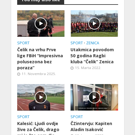
SPORT
SPORT
•
ZENICA
Čelik na vrhu Prve
Utakmica povodom
lige FBiH “Impresivna
50 godina Ragbi
polusezona bez
kluba “Čelik” Zenica
poraza”
15. Marta 2022.
11. Novembra 2025.
SPORT
SPORT
Kalesić: Ljudi ovdje
ČZintervju: Kapiten
žive za Čelik, drago
Aladin Isaković