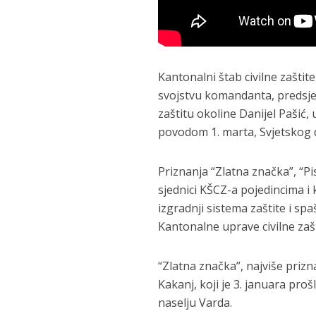
Kantonalni štab civilne zašti
svojstvu komandanta, predsje
zaštitu okoline Danijel Pašić,
povodom 1. marta, Svjetskog da
Priznanja “Zlatna značka”, “P
sjednici KŠCZ-a pojedincima i 
izgradnji sistema zaštite i sp
Kantonalne uprave civilne zaš
“Zlatna značka”, najviše prizna
Kakanj, koji je 3. januara pro
naselju Varda.