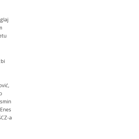
i
glaj
m
etu
žbi
vić,
o
asmin
 Enes
ŠCZ-a