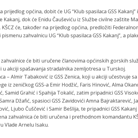
 prijedlog općina, dobit će UG “Klub spasilaca GSS Kakanj” 
 Kakanj, dok će Enidu Čauševiću iz Službe civilne zaštite Ma
 KŠCZ će, također na prijedlog općina, predložiti Federalno
eli pismenu zahvalnicu UG “Klub spasilaca GSS Kakanj”, a plak
zahvalnice će biti uručene članovima općinskih gorskih slu
i u akciji spašavanja stradalnika zemljotresa u Turskoj.
ca – Almir Tabaković iz GSS Zenica, koji u akciji učestvuje sa
e iz zeničkog GSS-a Emir Hodžić, Faris Hinović, Alma Okano
ć, Samid Grahić i Spahija Tokalić, zatim pripadnici GSS Visok
 Samra Džafić, spasioci GSS Zavidovići Amna Bajraktarević, J
ić, Ljubo Čuščević i Samir Bešlija, te pripadnici GSS Kakanj
smena zahvalnica će biti uručena i prethodnom komandantu K
u Vlade Arnelu Isaku.