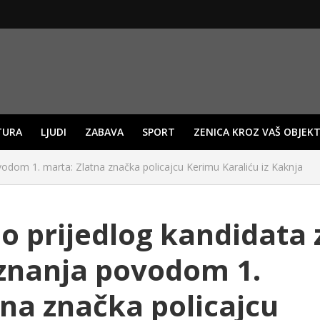
TURA
LJUDI
ZABAVA
SPORT
ZENICA KROZ VAŠ OBJEKT
vodom 1. marta: Zlatna značka policajcu Kerimu Karaliću iz Kaknja
o prijedlog kandidata 
iznanja povodom 1.
tna značka policajcu