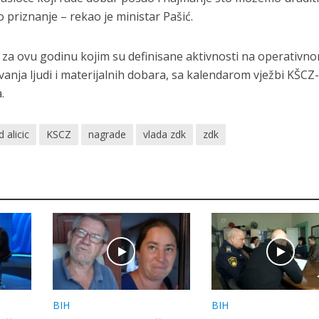
priznanje – rekao je ministar Pašić.
 za ovu godinu kojim su definisane aktivnosti na operativn
ja ljudi i materijalnih dobara, sa kalendarom vježbi KŠCZ-
.
d alicic
KSCZ
nagrade
vlada zdk
zdk
BIH
BIH