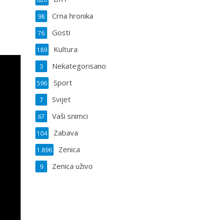
Crna hronika
98
Gosti
76
Kultura
189
Nekategorisano
3
Sport
596
Svijet
7
Vaši snimci
67
Zabava
104
Zenica
1.896
Zenica uživo
9