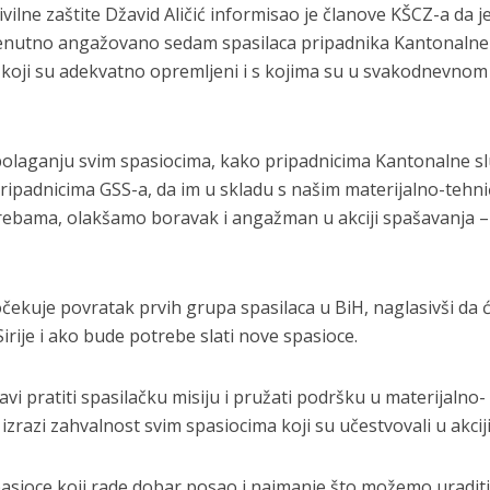
ilne zaštite Džavid Aličić informisao je članove KŠCZ-a da j
 trenutno angažovano sedam spasilaca pripadnika Kantonalne
, koji su adekvatno opremljeni i s kojima su u svakodnevnom
polaganju svim spasiocima, kako pripadnicima Kantonalne s
 pripadnicima GSS-a, da im u skladu s našim materijalno-tehn
ebama, olakšamo boravak i angažman u akciji spašavanja –
očekuje povratak prvih grupa spasilaca u BiH, naglasivši da 
Sirije i ako bude potrebe slati nove spasioce.
i pratiti spasilačku misiju i pružati podršku u materijalno-
izrazi zahvalnost svim spasiocima koji su učestvovali u akciji
asioce koji rade dobar posao i najmanje što možemo uraditi