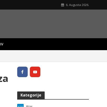
6. Augusta 2026.
IV
za
Kategorije
BIH
620