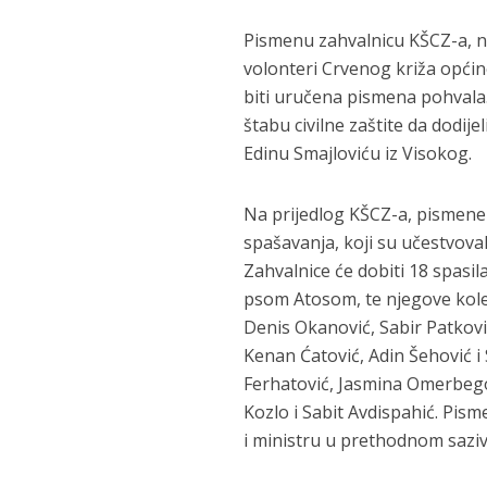
Pismenu zahvalnicu KŠCZ-a, na
volonteri Crvenog križa općine
biti uručena pismena pohvala.
štabu civilne zaštite da dodij
Edinu Smajloviću iz Visokog.
Na prijedlog KŠCZ-a, pismene 
spašavanja, koji su učestvoval
Zahvalnice će dobiti 18 spasila
psom Atosom, te njegove koleg
Denis Okanović, Sabir Patkovi
Kenan Ćatović, Adin Šehović i
Ferhatović, Jasmina Omerbegov
Kozlo i Sabit Avdispahić. Pi
i ministru u prethodnom saziv