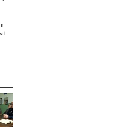
om
a i