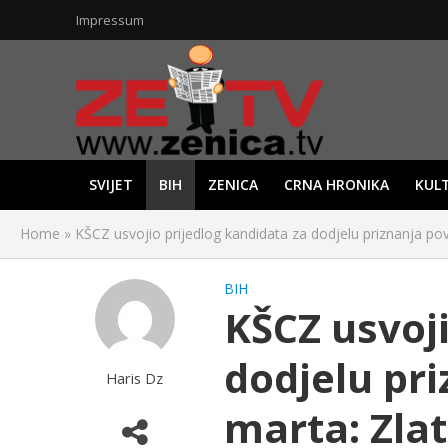
Impressum
SVIJET
BIH
ZENICA
CRNA HRONIKA
KUL
Home
»
KŠCZ usvojio prijedlog kandidata za dodjelu priznanja po
BIH
KŠCZ usvoji
dodjelu pr
Haris Dz
marta: Zla