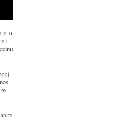
 je, u
e i
godinu
anoj
inos
 te
tanice