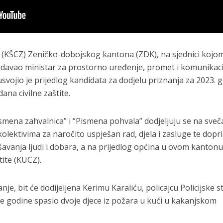
te (KŠCZ) Zeničko-dobojskog kantona (ZDK), na sjednici kojom
davao ministar za prostorno uređenje, promet i komunikacij
 usvojio je prijedlog kandidata za dodjelu priznanja za 2023. 
na civilne zaštite.
ismena zahvalnica” i “Pismena pohvala” dodjeljuju se na sveč
kolektivima za naročito uspješan rad, djela i zasluge te dopr
ašavanja ljudi i dobara, a na prijedlog općina u ovom kantonu
tite (KUCZ).
nje, bit će dodijeljena Kerimu Karaliću, policajcu Policijske s
šle godine spasio dvoje djece iz požara u kući u kakanjskom