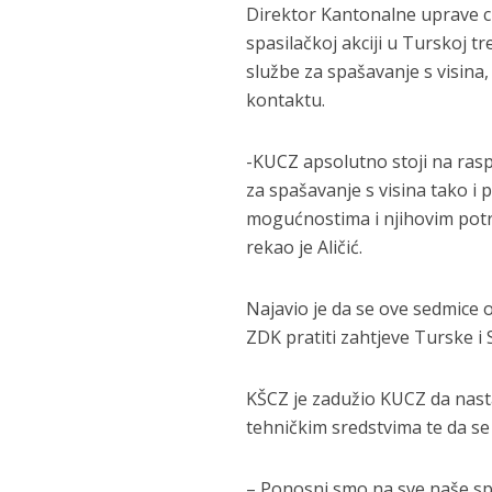
Direktor Kantonalne uprave civ
spasilačkoj akciji u Turskoj
službe za spašavanje s visina
kontaktu.
-KUCZ apsolutno stoji na ras
za spašavanje s visina tako i
mogućnostima i njihovim potr
rekao je Aličić.
Najavio je da se ove sedmice 
ZDK pratiti zahtjeve Turske i 
KŠCZ je zadužio KUCZ da nastav
tehničkim sredstvima te da se 
– Ponosni smo na sve naše sp