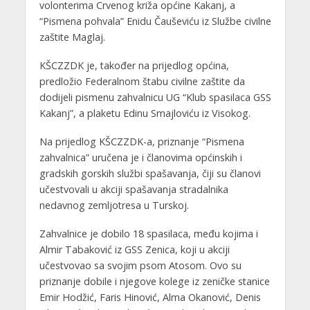
volonterima Crvenog križa općine Kakanj, a
“Pismena pohvala” Enidu Čauševiću iz Službe civilne
zaštite Maglaj.
KŠCZZDK je, također na prijedlog općina,
predložio Federalnom štabu civilne zaštite da
dodijeli pismenu zahvalnicu UG “Klub spasilaca GSS
Kakanj”, a plaketu Edinu Smajloviću iz Visokog.
Na prijedlog KŠCZZDK-a, priznanje “Pismena
zahvalnica” uručena je i članovima općinskih i
gradskih gorskih službi spašavanja, čiji su članovi
učestvovali u akciji spašavanja stradalnika
nedavnog zemljotresa u Turskoj.
Zahvalnice je dobilo 18 spasilaca, među kojima i
Almir Tabaković iz GSS Zenica, koji u akciji
učestvovao sa svojim psom Atosom. Ovo su
priznanje dobile i njegove kolege iz zeničke stanice
Emir Hodžić, Faris Hinović, Alma Okanović, Denis