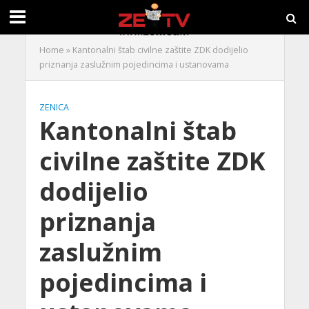
Home
»
Kantonalni štab civilne zaštite ZDK dodijelio
priznanja zaslužnim pojedincima i ustanovama
ZENICA
Kantonalni štab
civilne zaštite ZDK
dodijelio
priznanja
zaslužnim
pojedincima i