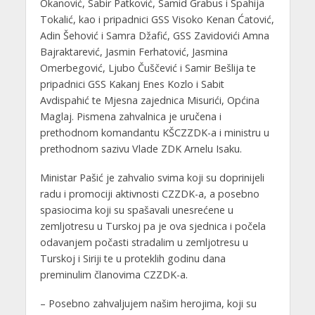
Okanović, Sabir Patković, Samid Grabus i Spahija
Tokalić, kao i pripadnici GSS Visoko Kenan Ćatović,
Adin Šehović i Samra Džafić, GSS Zavidovići Amna
Bajraktarević, Jasmin Ferhatović, Jasmina
Omerbegović, Ljubo Čuščević i Samir Bešlija te
pripadnici GSS Kakanj Enes Kozlo i Sabit
Avdispahić te Mjesna zajednica Misurići, Općina
Maglaj. Pismena zahvalnica je uručena i
prethodnom komandantu KŠCZZDK-a i ministru u
prethodnom sazivu Vlade ZDK Arnelu Isaku.
Ministar Pašić je zahvalio svima koji su doprinijeli
radu i promociji aktivnosti CZZDK-a, a posebno
spasiocima koji su spašavali unesrećene u
zemljotresu u Turskoj pa je ova sjednica i počela
odavanjem počasti stradalim u zemljotresu u
Turskoj i Siriji te u proteklih godinu dana
preminulim članovima CZZDK-a.
– Posebno zahvaljujem našim herojima, koji su