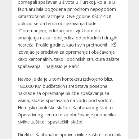
pomagali spašavanju života u Turskoj, koja je u
februaru bila pogođena prirodnom nepogodom
katastrofalnih razmjera. Ove godine KŠCZZDK
odlučio se da tema obilježavanja bude
“Opremanjem, edukacijom i vježbom do
smanjenja rizika i posljedica od prirodnih i drugih
nesreća. Prošle godine, kao i svih prethodnih, KŠ
izdvajao je sredstva za opremanje i obučavanje
kako kantonalnih, tako i općinskih struktura zaštite i
spašavanja – naglasio je Pašić.
Naveo je da je u tom kontekstu izdvojeno blizu
180.000 KM budžetskih i sredstava posebne
naknade za opremanje Službe spašavanja sa
visina, Službe spašavanja na vodi i pod vodom,
Hemijsko-biološke službe, Kantonalnog štaba i
Operativnog centra te za obučavanje pripadnika
civilne zaštite i spasilačkih službi.
Direktor Kantonalne uprave civilne zaštite i načelnik