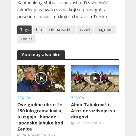
Kantonalnog štaba civilne zaštite Džavid Aličić
također je zahvalio svima koji su pomagali, a
posebno spasiocima koji su boravili u Turskoj.
Tags
bih
civilna zastita
czzdk
nagrade
Zenica
You may also like
ZENICA
ZENICA
Ove godine ubrat će
Almir Tabaković i
150 kilograma kivija,
Atos nerazdvojni su
a uzgaja i banane i
drugovi
japanske jabuke kod
22. Februara 2023.
Zenice
24. Novembra 2022.