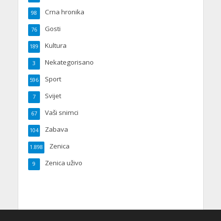
Crna hronika
98
Gosti
76
Kultura
189
Nekategorisano
3
Sport
596
Svijet
7
Vaši snimci
67
Zabava
104
Zenica
1.898
Zenica uživo
9