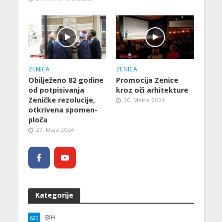
ZENICA
ZENICA
Obilježeno 82 godine
Promocija Zenice
od potpisivanja
kroz oči arhitekture
Zeničke rezolucije,
20. Marta 2024.
otkrivena spomen-
ploča
27. Maja 2024.
Kategorije
BIH
620