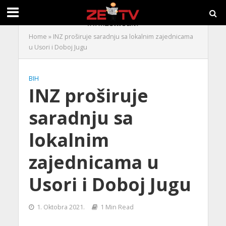
Home
»
INZ proširuje saradnju sa lokalnim zajednicama
u Usori i Doboj Jugu
BIH
INZ proširuje
saradnju sa
lokalnim
zajednicama u
Usori i Doboj Jugu
1. Oktobra 2021.
1 Min Read