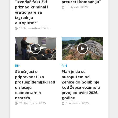
“Izvođač faktički
preuzeti kompaniju”
priznao kriminal i
30. Aprila 2026.
vratio pare za
izgradnju
autoputa!?”
19. Novembra 2025.
BIH
BIH
Stručnjaci o
Plan je da se
pripravnosti za
autoputem od
protuepidemijski rad
Zenice do Golubinje
u slučaju
kod Žepča vozimo u
elementarnih
prvoj polovini 2026.
nesreća
godine
21. Februara 2025.
5. Augusta 2025.