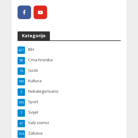
Kategorije
BIH
621
Crna hronika
98
Gosti
76
Kultura
189
Nekategorisano
3
Sport
596
Svijet
7
Vaši snimci
67
Zabava
104