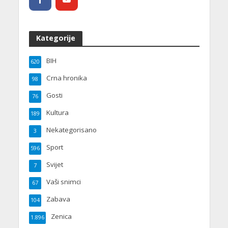
Kategorije
BIH
620
Crna hronika
98
Gosti
76
Kultura
189
Nekategorisano
3
Sport
596
Svijet
7
Vaši snimci
67
Zabava
104
Zenica
1.896