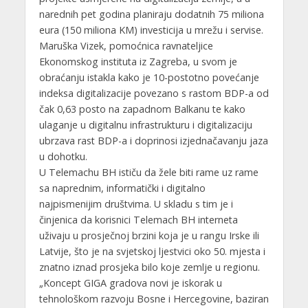
narednih pet godina planiraju dodatnih 75 miliona
eura (150 miliona KM) investicija u mrežu i servise.
Maruška Vizek, pomoćnica ravnateljice
Ekonomskog instituta iz Zagreba, u svom je
obraćanju istakla kako je 10-postotno povećanje
indeksa digitalizacije povezano s rastom BDP-a od
čak 0,63 posto na zapadnom Balkanu te kako
ulaganje u digitalnu infrastrukturu i digitalizaciju
ubrzava rast BDP-a i doprinosi izjednačavanju jaza
u dohotku.
U Telemachu BH ističu da žele biti rame uz rame
sa naprednim, informatički i digitalno
najpismenijim društvima. U skladu s tim je i
činjenica da korisnici Telemach BH interneta
uživaju u prosječnoj brzini koja je u rangu Irske ili
Latvije, što je na svjetskoj ljestvici oko 50. mjesta i
znatno iznad prosjeka bilo koje zemlje u regionu.
„Koncept GIGA gradova novi je iskorak u
tehnološkom razvoju Bosne i Hercegovine, baziran