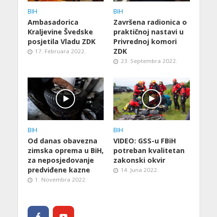
BIH
BIH
Ambasadorica
Završena radionica o
Kraljevine Švedske
praktičnoj nastavi u
posjetila Vladu ZDK
Privrednoj komori
ZDK
17. Februara 2022.
23. Septembra 2022.
BIH
BIH
Od danas obavezna
VIDEO: GSS-u FBiH
zimska oprema u BiH,
potreban kvalitetan
za neposjedovanje
zakonski okvir
predviđene kazne
14. Juna 2022.
1. Novembra 2022.