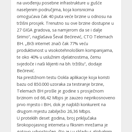
na uvođenju posebne infrastrukture u gušće
naseljenim područjima, koja korisnicima
omogućava čak 40 puta veće brzine u odnosu na
tržišni prosjek. Trenutno su ove brzine dostupne u
27 GIGA gradova, sa namjerom da se i dalje
širimo“, naglašava Ševal Bećirević, CTO Telemach
BH. „Brži internet znači čak 77% veću
produktivnost u visokotehnološkim kompanijama,
te oko 40% u uslužnim djelatnostima, čemu
svjedoče i naši klijenti na bh. tržištu“, dodaje
Bećirević.
Na prestižnom testu Ookla aplikacije koja koristi
bazu od 850.000 uzoraka za testiranje brzine,
Telemach BH prošle je godine s prosječnom
brzinom od 66,42 Mbps je zauzeo neprikosnoveno
prvo mjesto i BiH, dok je najbliži konkurent na
drugom mjestu zabilježio 26,36 Mbps.
U proteklih deset godina, broj priključaka
širokopojasnog interneta u fiksnim mrežama je
gotovo udvostručen, što je i u skladu s globalnim