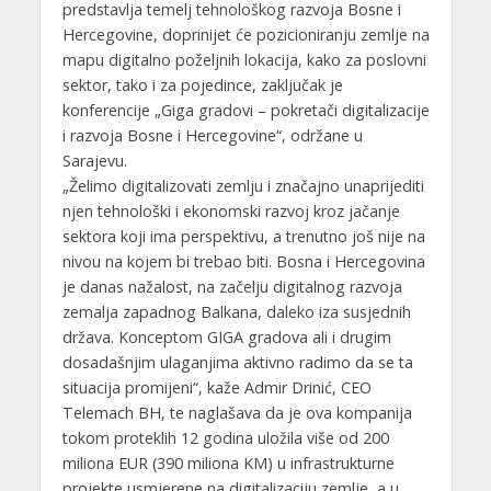
predstavlja temelj tehnološkog razvoja Bosne i
Hercegovine, doprinijet će pozicioniranju zemlje na
mapu digitalno poželjnih lokacija, kako za poslovni
sektor, tako i za pojedince, zaključak je
konferencije „Giga gradovi – pokretači digitalizacije
i razvoja Bosne i Hercegovine“, održane u
Sarajevu.
„Želimo digitalizovati zemlju i značajno unaprijediti
njen tehnološki i ekonomski razvoj kroz jačanje
sektora koji ima perspektivu, a trenutno još nije na
nivou na kojem bi trebao biti. Bosna i Hercegovina
je danas nažalost, na začelju digitalnog razvoja
zemalja zapadnog Balkana, daleko iza susjednih
država. Konceptom GIGA gradova ali i drugim
dosadašnjim ulaganjima aktivno radimo da se ta
situacija promijeni“, kaže Admir Drinić, CEO
Telemach BH, te naglašava da je ova kompanija
tokom proteklih 12 godina uložila više od 200
miliona EUR (390 miliona KM) u infrastrukturne
projekte usmjerene na digitalizaciju zemlje, a u