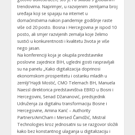
trendovima. Naprimjer, u razvijenim zemljama broj
uređaja koji se spajaju na internet u
domaćinstvima nakon pandemije godišnje raste
više od 20 posto. Bosna i Hercegovina je ispod 10
posto, ali smjer razvijenih zemalja koje želimo
sustići u konkurentnosti i kvalitetu života je više
nego jasan.
Na konferenciji koja je okupila predstavnike
poslovne zajednice BIH, ugledni gosti raspravljali
su na panelu „Kako digitalizacija doprinosi
ekonomskom prosperitetu i ostanku mladih u
zemlji“Hajdi Mostić, CMO Telemach BH, Manuela
Naessl direktorica predstavništva EBRD u Bosni i
Hercegovini, Senad Džananović, predsjednik
Udruženja za digitalnu transformaciju Bosne i
Hercegovine, Amina Karić – Authority
Partners/AmCham i Mersed Čamdžić, Mistral
Technologies kroz jednosatni su se razgovor složili
kako bez konstantnog ulaganja u digitalizaciju i