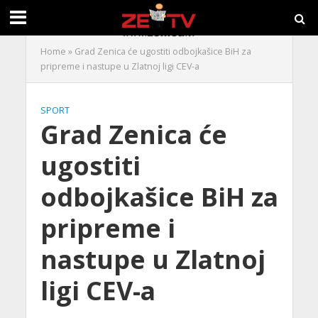
Home
»
Grad Zenica će ugostiti odbojkašice BiH za
pripreme i nastupe u Zlatnoj ligi CEV-a
SPORT
Grad Zenica će
ugostiti
odbojkašice BiH za
pripreme i
nastupe u Zlatnoj
ligi CEV-a