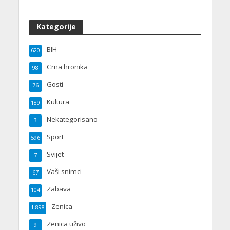
Kategorije
BIH
620
Crna hronika
98
Gosti
76
Kultura
189
Nekategorisano
3
Sport
596
Svijet
7
Vaši snimci
67
Zabava
104
Zenica
1.898
Zenica uživo
9