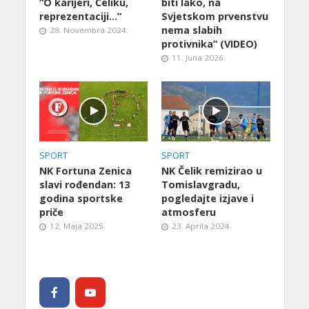
“O karijeri, Čeliku,
biti lako, na
reprezentaciji…”
Svjetskom prvenstvu
nema slabih
28. Novembra 2024.
protivnika” (VIDEO)
11. Juna 2026.
SPORT
SPORT
NK Fortuna Zenica
NK Čelik remizirao u
slavi rođendan: 13
Tomislavgradu,
godina sportske
pogledajte izjave i
priče
atmosferu
12. Maja 2025.
23. Aprila 2024.