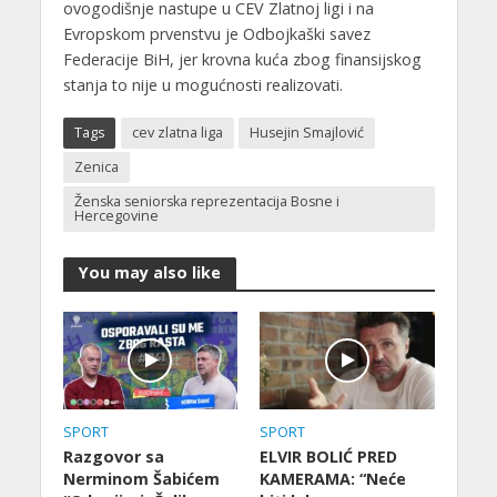
ovogodišnje nastupe u CEV Zlatnoj ligi i na
Evropskom prvenstvu je Odbojkaški savez
Federacije BiH, jer krovna kuća zbog finansijskog
stanja to nije u mogućnosti realizovati.
Tags
cev zlatna liga
Husejin Smajlović
Zenica
Ženska seniorska reprezentacija Bosne i
Hercegovine
You may also like
SPORT
SPORT
Razgovor sa
ELVIR BOLIĆ PRED
Nerminom Šabićem
KAMERAMA: “Neće