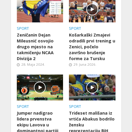
SPORT
SPORT
Zeničanin Dejan
Košarkaški Zmajevi
Mileusnić osvojio
odradili prvi trening u
drugo mjesto na
Zenici, počelo
takmičenju NCAA
završno brušenje
Divizija 2
forme za Tursku
28. Maja 2024.
29. Juna 2026.
SPORT
SPORT
Jumper nadigrao
Trideset mališana iz
lidera prvenstva
vrtića Abakus bodrilo
ekipu Lavova u
žensku
dominantnoj partiji
reprezentaciju BiH