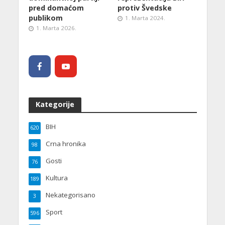
pred domaćom
protiv Švedske
publikom
1. Marta 2024.
1. Marta 2026.
Kategorije
BIH
620
Crna hronika
98
Gosti
76
Kultura
189
Nekategorisano
3
Sport
596