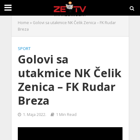
Home
»
Golovi sa utakmice NK Čelik Zenica – FK Rudar
Breza
SPORT
Golovi sa
utakmice NK Čelik
Zenica – FK Rudar
Breza
1. Maja 2022.
1 Min Read