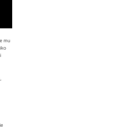
je mu
iko
i
,
je