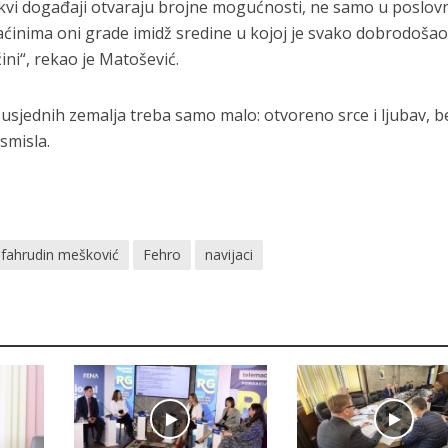
kvi događaji otvaraju brojne mogućnosti, ne samo u poslo
ćinima oni grade imidž sredine u kojoj je svako dobrodošao
ni“, rekao je Matošević.
susjednih zemalja treba samo malo: otvoreno srce i ljubav, b
 smisla.
fahrudin mešković
Fehro
navijaci