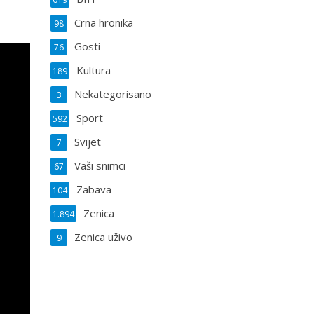
Crna hronika
98
Gosti
76
Kultura
189
Nekategorisano
3
Sport
592
Svijet
7
Vaši snimci
67
Zabava
104
Zenica
1.894
Zenica uživo
9