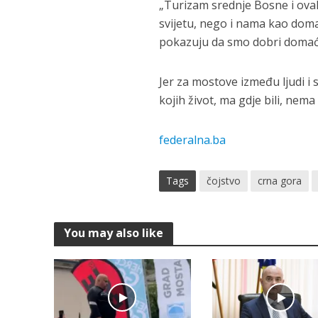
„Turizam srednje Bosne i ova
svijetu, nego i nama kao doma
pokazuju da smo dobri domaći
Jer za mostove između ljudi i 
kojih život, ma gdje bili, nema
federalna.ba
Tags
čojstvo
crna gora
You may also like