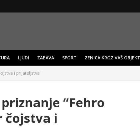
TURA
LJUDI
ZABAVA
SPORT
ZENICA KROZ VAŠ OBJEKT
stva i prijateljstva”
o priznanje “Fehro
čojstva i