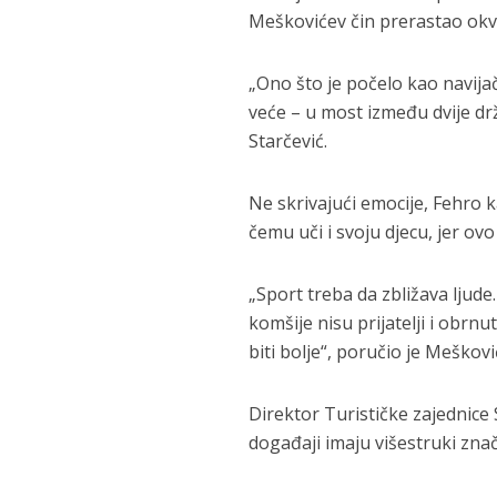
Meškovićev čin prerastao okvi
„Ono što je počelo kao navij
veće – u most između dvije d
Starčević.
Ne skrivajući emocije, Fehro ka
čemu uči i svoju djecu, jer ov
„Sport treba da zbližava ljud
komšije nisu prijatelji i obrnu
biti bolje“, poručio je Meškovi
Direktor Turističke zajednic
događaji imaju višestruki znač