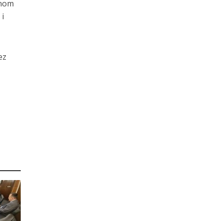
vnom
 i
ez