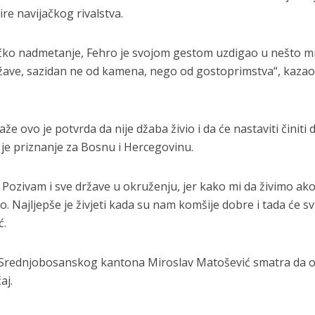
re navijačkog rivalstva.
ačko nadmetanje, Fehro je svojom gestom uzdigao u nešto 
ržave, sazidan ne od kamena, nego od gostoprimstva“, kazao
že ovo je potvrda da nije džaba živio i da će nastaviti činiti 
o je priznanje za Bosnu i Hercegovinu.
e. Pozivam i sve države u okruženju, jer kako mi da živimo a
to. Najljepše je živjeti kada su nam komšije dobre i tada će s
ć.
e Srednjobosanskog kantona Miroslav Matošević smatra da o
aj.