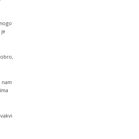
mnogo
 je
dobro,
ko nam
vima
vakvi