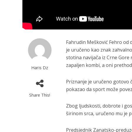
Fahrudin Mešković Fehro od da
je uručeno kao znak zahvalnos
stotina navijača iz Crne Gor
zapaljen kombi, a oni pretho
Haris Dz
Priznanje je uručeno gotovo če
pokazao da sport može poveziv
Share This!
Zbog ljudskosti, dobrote i gos
širinom srca, uručeno mu je pr
Predsjednik Zanatsko-preduze