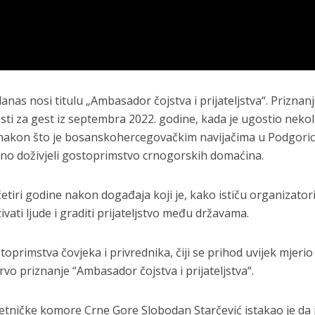
nas nosi titulu „Ambasador čojstva i prijateljstva“. Priznan
ti za gest iz septembra 2022. godine, kada je ugostio nekol
e nakon što je bosanskohercegovačkim navijačima u Podgoric
dno doživjeli gostoprimstvo crnogorskih domaćina.
tiri godine nakon događaja koji je, kako ističu organizatori
ati ljude i graditi prijateljstvo među državama.
toprimstva čovjeka i privrednika, čiji se prihod uvijek mjerio
vo priznanje “Ambasador čojstva i prijateljstva“.
tničke komore Crne Gore Slobodan Starčević istakao je da 