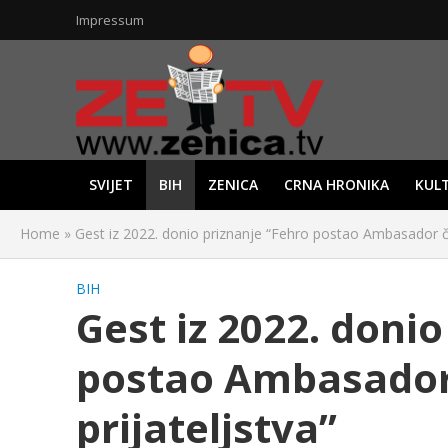
Impressum
SVIJET
BIH
ZENICA
CRNA HRONIKA
KUL
Home
»
Gest iz 2022. donio priznanje “Fehro postao Ambasador čoj
BIH
Gest iz 2022. doni
postao Ambasador 
prijateljstva”