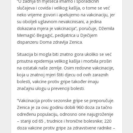
“U zadnja tri mjeseca imamo i sporadičnih
slučajeva i covida i velikog kašlja, o tome se već
neko vrijeme govori i apelujemo na vakcinaciju, jer
su oboljeli uglavnom nevakcinisani, a jedina
dokazana mjera je vakcinacija”, poručuje, Džemila
Memagić-Begagić, pedijatrica u Dječijem
dispanzeru Doma zdravlja Zenica.
Situacija bi mogla biti znatno gora ukoliko se već
prisutna epidemija velikog kašlja i morbila proširi
na ostatak naše zemlje. Osim redovne vakcinacije,
koja u znatnoj mjeri štiti djecu od ovih zaraznih
bolesti, vakcine protiv gripe također imaju
značajnu ulogu u prevenciji bolesti.
“Vakcinacija protiv sezonske gripe se preporučuje.
Zenica je za ovu godinu dobili 960 doza za tačno
određenu populaciju, odnosno one najugroženije
– stariji od 65 , trudnice i hronične bolesnike; 220
doza vakcine protiv gripe za zdravstvene radnike –