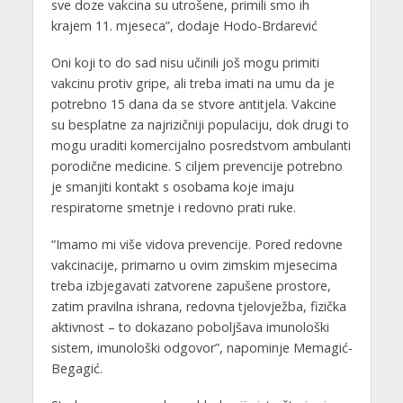
sve doze vakcina su utrošene, primili smo ih
krajem 11. mjeseca”, dodaje Hodo-Brdarević
Oni koji to do sad nisu učinili još mogu primiti
vakcinu protiv gripe, ali treba imati na umu da je
potrebno 15 dana da se stvore antitjela. Vakcine
su besplatne za najrizičniji populaciju, dok drugi to
mogu uraditi komercijalno posredstvom ambulanti
porodične medicine. S ciljem prevencije potrebno
je smanjiti kontakt s osobama koje imaju
respiratorne smetnje i redovno prati ruke.
“Imamo mi više vidova prevencije. Pored redovne
vakcinacije, primarno u ovim zimskim mjesecima
treba izbjegavati zatvorene zapušene prostore,
zatim pravilna ishrana, redovna tjelovježba, fizička
aktivnost – to dokazano poboljšava imunološki
sistem, imunološki odgovor”, napominje Memagić-
Begagić.