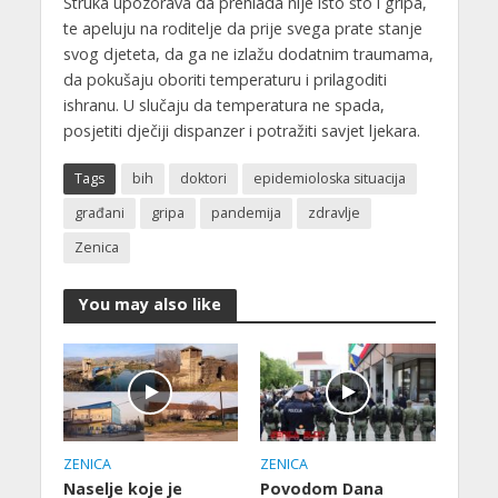
Struka upozorava da prehlada nije isto što i gripa,
te apeluju na roditelje da prije svega prate stanje
svog djeteta, da ga ne izlažu dodatnim traumama,
da pokušaju oboriti temperaturu i prilagoditi
ishranu. U slučaju da temperatura ne spada,
posjetiti dječiji dispanzer i potražiti savjet ljekara.
Tags
bih
doktori
epidemioloska situacija
građani
gripa
pandemija
zdravlje
Zenica
You may also like
ZENICA
ZENICA
Naselje koje je
Povodom Dana