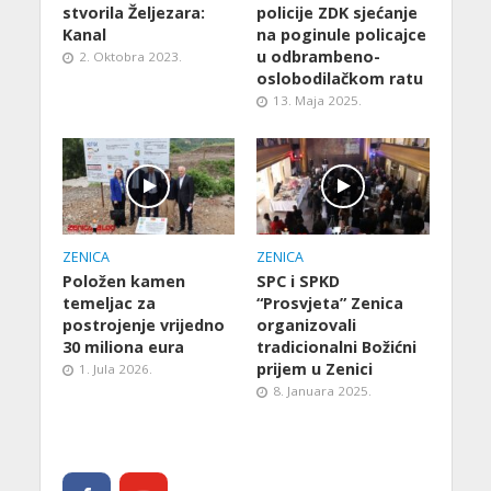
stvorila Željezara:
policije ZDK sjećanje
Kanal
na poginule policajce
u odbrambeno-
2. Oktobra 2023.
oslobodilačkom ratu
13. Maja 2025.
ZENICA
ZENICA
Položen kamen
SPC i SPKD
temeljac za
“Prosvjeta” Zenica
postrojenje vrijedno
organizovali
30 miliona eura
tradicionalni Božićni
prijem u Zenici
1. Jula 2026.
8. Januara 2025.