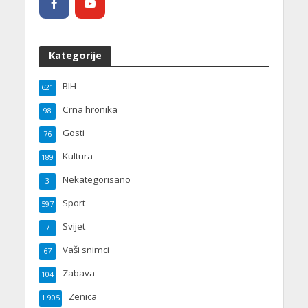
Kategorije
BIH
621
Crna hronika
98
Gosti
76
Kultura
189
Nekategorisano
3
Sport
597
Svijet
7
Vaši snimci
67
Zabava
104
Zenica
1.905