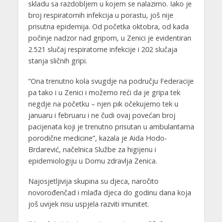
skladu sa razdobljem u kojem se nalazimo. Iako je
broj respiratornih infekcija u porastu, još nije
prisutna epidemija. Od početka oktobra, od kada
počinje nadzor nad gripom, u Zenici je evidentiran
2.521 slučaj respiratorne infekcije i 202 slučaja
stanja sličnih gripi.
“Ona trenutno kola svugdje na području Federacije
pa tako i u Zenici i možemo reći da je gripa tek
negdje na početku – njen pik očekujemo tek u
januaru i februaru i ne čudi ovaj povećan broj
pacijenata koji je trenutno prisutan u ambulantama
porodične medicine”, kazala je Aida Hodo-
Brdarević, načelnica Službe za higijenu i
epidemiologiju u Domu zdravlja Zenica.
Najosjetljivija skupina su djeca, naročito
novorođenčad i mlađa djeca do godinu dana koja
još uvijek nisu uspjela razviti imunitet.