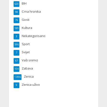
BIH
620
Crna hronika
98
Gosti
76
Kultura
189
Nekategorisano
3
Sport
596
Svijet
7
Vaši snimci
67
Zabava
104
Zenica
1.896
Zenica uživo
9