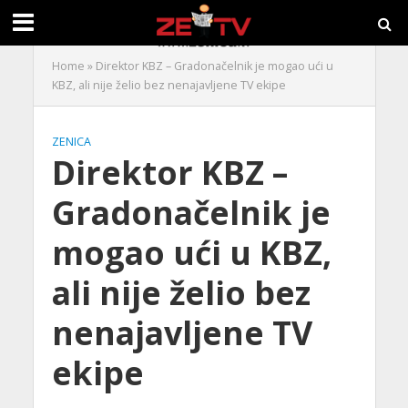
Home
»
Direktor KBZ – Gradonačelnik je mogao ući u
KBZ, ali nije želio bez nenajavljene TV ekipe
ZENICA
Direktor KBZ –
Gradonačelnik je
mogao ući u KBZ,
ali nije želio bez
nenajavljene TV
ekipe