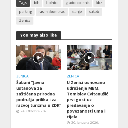
Tags
bih
bolnica
gradonacelnik
kbz
parking
rasim skomorac
stanje
sukob
Zenica
You may also like
ZENICA
ZENICA
Šabani “Javna
U Zenici osnovano
ustanova za
udruženje MBM,
zaštićena prirodna
Tomislav Cvitanušić
područja prilika i za
prvi gost uz
razvoj turizma u ZDK”
predavanje o
povezanosti uma i
24. Oktobra 2025.
tijela
30. Januara 2026.