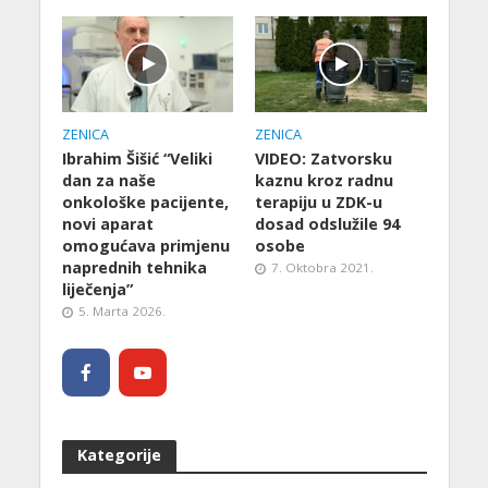
ZENICA
ZENICA
Ibrahim Šišić “Veliki
VIDEO: Zatvorsku
dan za naše
kaznu kroz radnu
onkološke pacijente,
terapiju u ZDK-u
novi aparat
dosad odslužile 94
omogućava primjenu
osobe
naprednih tehnika
7. Oktobra 2021.
liječenja”
5. Marta 2026.
Kategorije