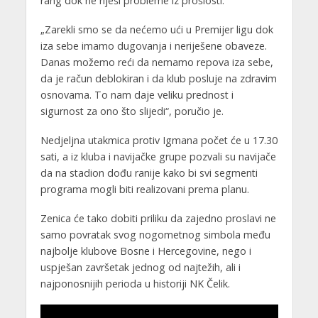
rang dok ne riješi probleme iz prošlosti.
„Zarekli smo se da nećemo ući u Premijer ligu dok
iza sebe imamo dugovanja i neriješene obaveze.
Danas možemo reći da nemamo repova iza sebe,
da je račun deblokiran i da klub posluje na zdravim
osnovama. To nam daje veliku prednost i
sigurnost za ono što slijedi“, poručio je.
Nedjeljna utakmica protiv Igmana počet će u 17.30
sati, a iz kluba i navijačke grupe pozvali su navijače
da na stadion dođu ranije kako bi svi segmenti
programa mogli biti realizovani prema planu.
Zenica će tako dobiti priliku da zajedno proslavi ne
samo povratak svog nogometnog simbola među
najbolje klubove Bosne i Hercegovine, nego i
uspješan završetak jednog od najtežih, ali i
najponosnijih perioda u historiji NK Čelik.