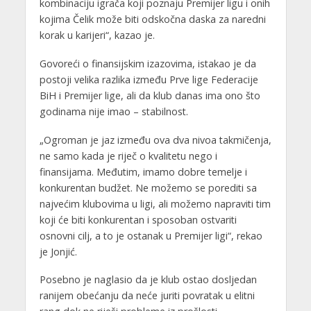
kombinaciju igrača koji poznaju Premijer ligu i onih
kojima Čelik može biti odskočna daska za naredni
korak u karijeri“, kazao je.
Govoreći o finansijskim izazovima, istakao je da
postoji velika razlika između Prve lige Federacije
BiH i Premijer lige, ali da klub danas ima ono što
godinama nije imao – stabilnost.
„Ogroman je jaz između ova dva nivoa takmičenja,
ne samo kada je riječ o kvalitetu nego i
finansijama. Međutim, imamo dobre temelje i
konkurentan budžet. Ne možemo se porediti sa
najvećim klubovima u ligi, ali možemo napraviti tim
koji će biti konkurentan i sposoban ostvariti
osnovni cilj, a to je ostanak u Premijer ligi“, rekao
je Jonjić.
Posebno je naglasio da je klub ostao dosljedan
ranijem obećanju da neće juriti povratak u elitni