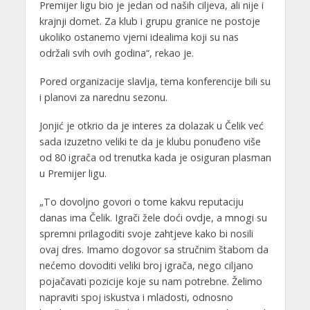
Premijer ligu bio je jedan od naših ciljeva, ali nije i
krajnji domet. Za klub i grupu granice ne postoje
ukoliko ostanemo vjerni idealima koji su nas
održali svih ovih godina“, rekao je.
Pored organizacije slavlja, tema konferencije bili su
i planovi za narednu sezonu.
Jonjić je otkrio da je interes za dolazak u Čelik već
sada izuzetno veliki te da je klubu ponuđeno više
od 80 igrača od trenutka kada je osiguran plasman
u Premijer ligu.
„To dovoljno govori o tome kakvu reputaciju
danas ima Čelik. Igrači žele doći ovdje, a mnogi su
spremni prilagoditi svoje zahtjeve kako bi nosili
ovaj dres. Imamo dogovor sa stručnim štabom da
nećemo dovoditi veliki broj igrača, nego ciljano
pojačavati pozicije koje su nam potrebne. Želimo
napraviti spoj iskustva i mladosti, odnosno