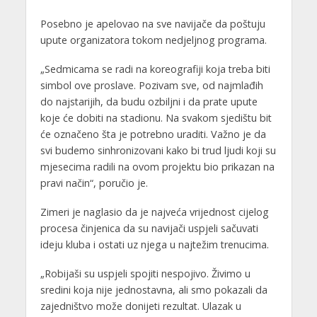
Posebno je apelovao na sve navijače da poštuju
upute organizatora tokom nedjeljnog programa.
„Sedmicama se radi na koreografiji koja treba biti
simbol ove proslave. Pozivam sve, od najmlađih
do najstarijih, da budu ozbiljni i da prate upute
koje će dobiti na stadionu. Na svakom sjedištu bit
će označeno šta je potrebno uraditi. Važno je da
svi budemo sinhronizovani kako bi trud ljudi koji su
mjesecima radili na ovom projektu bio prikazan na
pravi način“, poručio je.
Zimeri je naglasio da je najveća vrijednost cijelog
procesa činjenica da su navijači uspjeli sačuvati
ideju kluba i ostati uz njega u najtežim trenucima.
„Robijaši su uspjeli spojiti nespojivo. Živimo u
sredini koja nije jednostavna, ali smo pokazali da
zajedništvo može donijeti rezultat. Ulazak u