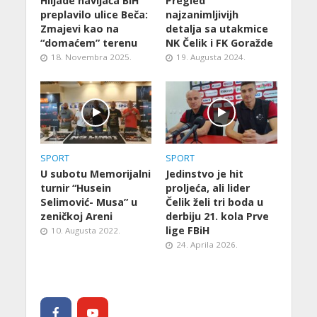
Hiljade navijača BiH
Pregled
preplavilo ulice Beča:
najzanimljivijh
Zmajevi kao na
detalja sa utakmice
“domaćem” terenu
NK Čelik i FK Goražde
18. Novembra 2025.
19. Augusta 2024.
SPORT
SPORT
U subotu Memorijalni
Jedinstvo je hit
turnir “Husein
proljeća, ali lider
Selimović- Musa” u
Čelik želi tri boda u
zeničkoj Areni
derbiju 21. kola Prve
lige FBiH
10. Augusta 2022.
24. Aprila 2026.