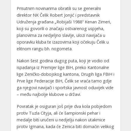
Prisutnim novinarima obratili su se generalni
direktor NK Čelik Robert Jonjić i predstavnik
Udruženja građana „Robijaši 1988“ Kenan Zimeri,
koji su govorili o značaju ostvarenog uspjeha,
planovima za nedjeljno slavlje, ulozi navijača u
oporavku kluba te izazovima koji očekuju Čelik u
elitnom rangu bh. nogometa.
Nakon šest godina dugog puta, koji je vodio od
ispadanja iz Premijer lige BiH, preko Kantonalne
lige Zeničko-dobojskog kantona, Drugih liga FBiH i
Prve lige Federacije BiH, Čelik se vraća tamo gdje
ga njegovi navijači i sportska javnost oduvijek vide
– među najbolje klubove u državi.
Povratak je osiguran još prije dva kola pobjedom
protiv Tuzla Cityja, ali će šampionski pehar i
medalje biti uručeni u nedjelju nakon utakmice
protiv Igmana, kada će Zenica biti domaćin velikog