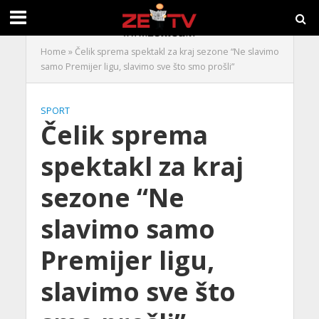
Home
»
Čelik sprema spektakl za kraj sezone “Ne slavimo
samo Premijer ligu, slavimo sve što smo prošli”
SPORT
Čelik sprema
spektakl za kraj
sezone “Ne
slavimo samo
Premijer ligu,
slavimo sve što