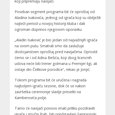
koji pripremaju navijači.
Poseban segment programa bit će oproštaj od
Aladina Isakovića, jednog od igrača koji su obilježili
najteži period u novijoj historiji kluba i dali
ogroman doprinos njegovom oporavku.
„Aladin Isaković je bio jedan od najvažnijih igrača
na ovom putu. Smatrali smo da zaslužuje
dostojanstven oproštaj pred navijačima. Oprostit
ćemo se i od Adisa Bešića, koji zbog licencnih
uslova neće biti trener golmana u Premijer ligi, ali
ostaje dio Čelikove porodice“, rekao je Jonjić.
Tokom programa bit će uručena i nagrada
najboljem igraču sezone, dok će se nakon
završetka ceremonije slavlje preseliti na
Kamberovića polje.
Tamo će navijači ponovo imati priliku pozdraviti
igrače i stručni štab, biti predstavljen šampionski