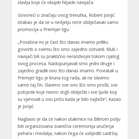
slavlja koje će okupiti hiljade navijača.
Govoreći o značaju ovog trenutka, Robert Jonjić
istakao je da se u nedjelju neće obilježavati samo
promocija u Premijer ligu.
„Posebna mi je čast što danas imamo priliku
govoriti o svemu što smo zajedno ostvarili. Klub i
navijači bili su praktično nerazdvojni tokom cijelog
ovog procesa. Nadopunjavali smo jedni druge i
zajedno gradili ono što danas imamo. Povratak u
Premijer ligu je kruna tog rada, ali ne slavimo
samo taj čin. Slavimo sve ono što smo prošli, sve
pobjede koje nismo stigli obilježiti i sve ljude koji
su vjerovali u ovu priču kada je bilo najteže“, kazao
je Jonjić.
Naglasio je da će nakon utakmice na Bilinom polju
biti organizovana zvanična ceremonija uručenja
pehara i medalja, nakon čega će uslijediti sadržaj