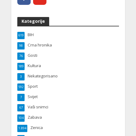
Kategorije
BIH
619
Crna hronika
98
Gosti
76
Kultura
189
Nekategorisano
3
Sport
592
Svijet
7
Vaši snimci
67
Zabava
104
Zenica
1.894