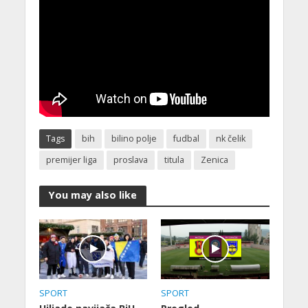
Tags
bih
bilino polje
fudbal
nk čelik
premijer liga
proslava
titula
Zenica
You may also like
SPORT
SPORT