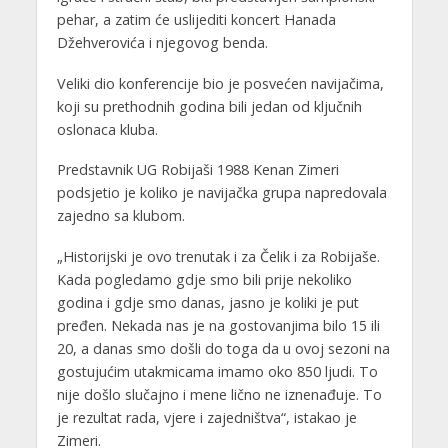
pehar, a zatim će uslijediti koncert Hanada
Džehverovića i njegovog benda.
Veliki dio konferencije bio je posvećen navijačima,
koji su prethodnih godina bili jedan od ključnih
oslonaca kluba.
Predstavnik UG Robijaši 1988 Kenan Zimeri
podsjetio je koliko je navijačka grupa napredovala
zajedno sa klubom.
„Historijski je ovo trenutak i za Čelik i za Robijaše.
Kada pogledamo gdje smo bili prije nekoliko
godina i gdje smo danas, jasno je koliki je put
pređen. Nekada nas je na gostovanjima bilo 15 ili
20, a danas smo došli do toga da u ovoj sezoni na
gostujućim utakmicama imamo oko 850 ljudi. To
nije došlo slučajno i mene lično ne iznenađuje. To
je rezultat rada, vjere i zajedništva“, istakao je
Zimeri.