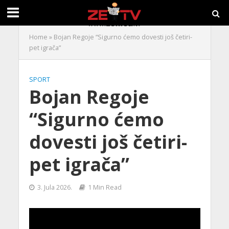
Home
»
Bojan Regoje “Sigurno ćemo dovesti još četiri-
pet igrača”
SPORT
Bojan Regoje
“Sigurno ćemo
dovesti još četiri-
pet igrača”
3. Jula 2026.
1 Min Read