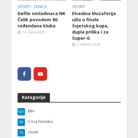
SPORT
•
ZENICA
SPORT
Defile omladinaca NK
Elvedina Muzaferija
Čelik povodom 80.
ušla u finale
rođendana kluba
Svjetskog kupa,
dupla prilika i za
14. Juna 2025.
Super-G
1. Marta 2024.
Kategorije
BIH
621
Crna hronika
98
Gosti
76