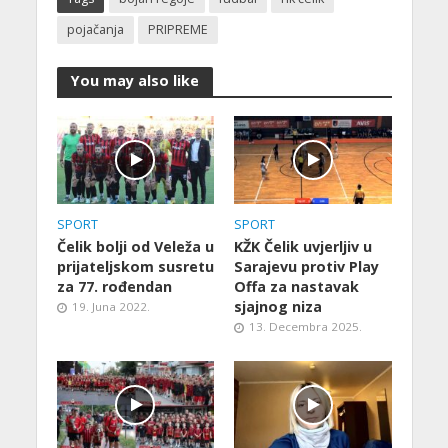
pojačanja
PRIPREME
You may also like
SPORT
SPORT
Čelik bolji od Veleža u
KŽK Čelik uvjerljiv u
prijateljskom susretu
Sarajevu protiv Play
za 77. rođendan
Offa za nastavak
sjajnog niza
19. Juna 2022.
13. Decembra 2025.