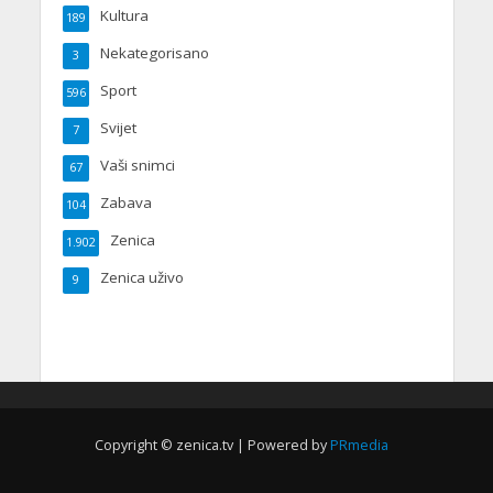
Kultura
189
Nekategorisano
3
Sport
596
Svijet
7
Vaši snimci
67
Zabava
104
Zenica
1.902
Zenica uživo
9
Copyright © zenica.tv | Powered by
PRmedia