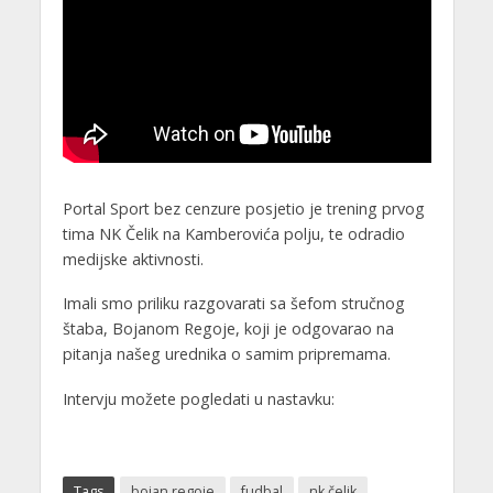
Portal Sport bez cenzure posjetio je trening prvog
tima NK Čelik na Kamberovića polju, te odradio
medijske aktivnosti.
Imali smo priliku razgovarati sa šefom stručnog
štaba, Bojanom Regoje, koji je odgovarao na
pitanja našeg urednika o samim pripremama.
Intervju možete pogledati u nastavku:
Tags
bojan regoje
fudbal
nk čelik