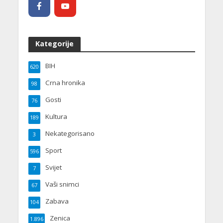
Kategorije
BIH
620
Crna hronika
98
Gosti
76
Kultura
189
Nekategorisano
3
Sport
596
Svijet
7
Vaši snimci
67
Zabava
104
Zenica
1.896