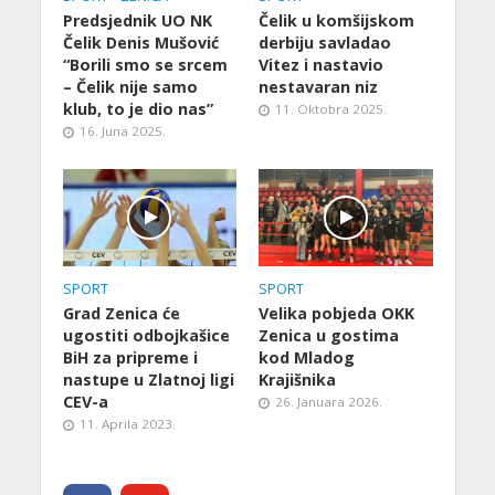
Predsjednik UO NK
Čelik u komšijskom
Čelik Denis Mušović
derbiju savladao
“Borili smo se srcem
Vitez i nastavio
– Čelik nije samo
nestavaran niz
klub, to je dio nas”
11. Oktobra 2025.
16. Juna 2025.
SPORT
SPORT
Grad Zenica će
Velika pobjeda OKK
ugostiti odbojkašice
Zenica u gostima
BiH za pripreme i
kod Mladog
nastupe u Zlatnoj ligi
Krajišnika
CEV-a
26. Januara 2026.
11. Aprila 2023.