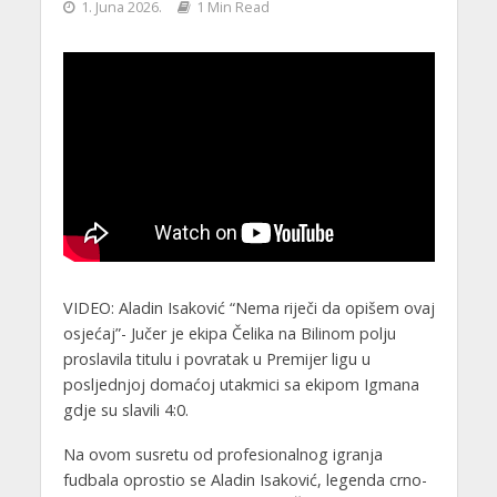
1. Juna 2026.
1 Min Read
VIDEO: Aladin Isaković “Nema riječi da opišem ovaj
osjećaj”- Jučer je ekipa Čelika na Bilinom polju
proslavila titulu i povratak u Premijer ligu u
posljednjoj domaćoj utakmici sa ekipom Igmana
gdje su slavili 4:0.
Na ovom susretu od profesionalnog igranja
fudbala oprostio se Aladin Isaković, legenda crno-