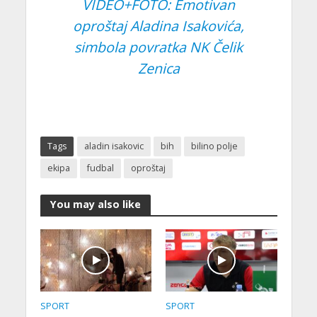
VIDEO+FOTO: Emotivan
oproštaj Aladina Isakovića,
simbola povratka NK Čelik
Zenica
Tags
aladin isakovic
bih
bilino polje
ekipa
fudbal
oproštaj
You may also like
SPORT
SPORT