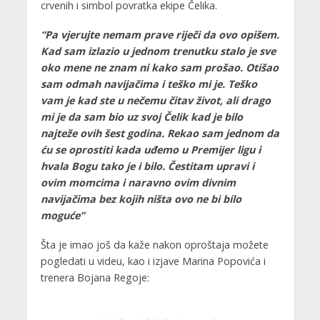
crvenih i simbol povratka ekipe Čelika.
“Pa vjerujte nemam prave riječi da ovo opišem.
Kad sam izlazio u jednom trenutku stalo je sve
oko mene ne znam ni kako sam prošao. Otišao
sam odmah navijačima i teško mi je. Teško
vam je kad ste u nečemu čitav život, ali drago
mi je da sam bio uz svoj Čelik kad je bilo
najteže ovih šest godina. Rekao sam jednom da
ću se oprostiti kada uđemo u Premijer ligu i
hvala Bogu tako je i bilo. Čestitam upravi i
ovim momcima i naravno ovim divnim
navijačima bez kojih ništa ovo ne bi bilo
moguće”
Šta je imao još da kaže nakon oproštaja možete
pogledati u videu, kao i izjave Marina Popovića i
trenera Bojana Regoje: