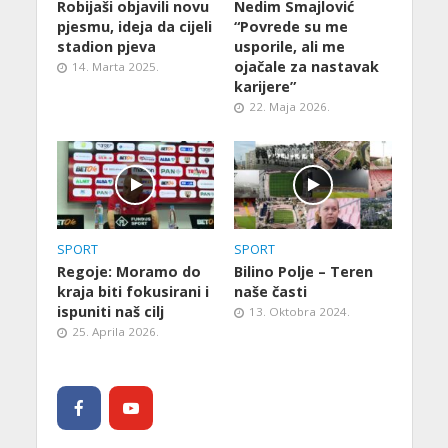
Robijaši objavili novu
Nedim Smajlović
pjesmu, ideja da cijeli
“Povrede su me
stadion pjeva
usporile, ali me
ojačale za nastavak
14. Marta 2025.
karijere”
22. Maja 2026.
SPORT
SPORT
Regoje: Moramo do
Bilino Polje – Teren
kraja biti fokusirani i
naše časti
ispuniti naš cilj
13. Oktobra 2024.
25. Aprila 2026.