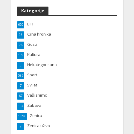
Kategorije
BIH
620
Crna hronika
98
Gosti
76
Kultura
189
Nekategorisano
3
Sport
596
Svijet
7
Vaši snimci
67
Zabava
104
Zenica
1.896
Zenica uživo
9